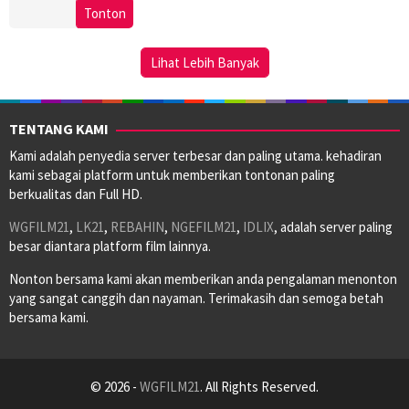
3
Kevin
Tonton
Apr
Connor
1993
Lihat Lebih Banyak
TENTANG KAMI
Kami adalah penyedia server terbesar dan paling utama. kehadiran
kami sebagai platform untuk memberikan tontonan paling
berkualitas dan Full HD.
WGFILM21
,
LK21
,
REBAHIN
,
NGEFILM21
,
IDLIX
, adalah server paling
besar diantara platform film lainnya.
Nonton bersama kami akan memberikan anda pengalaman menonton
yang sangat canggih dan nayaman. Terimakasih dan semoga betah
bersama kami.
© 2026 -
WGFILM21
. All Rights Reserved.