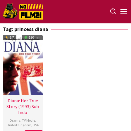
Loncat
ke
konten
Tag:
princess diana
1.7
180 min
Diana: Her True
Story (1993) Sub
Indo
Drama
,
TV Movie
,
United Kingdom
,
USA