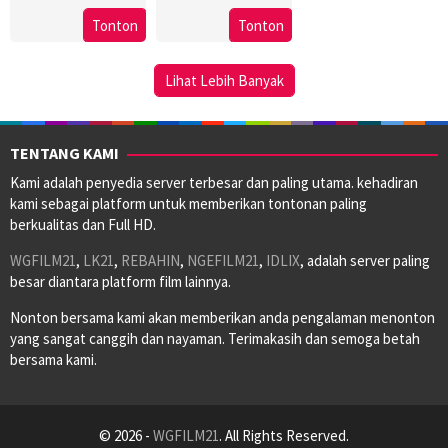
Jul
Freeman
13
Karoline
Tonton
Tonton
2010
Feb
Herfurth
2025
Lihat Lebih Banyak
TENTANG KAMI
Kami adalah penyedia server terbesar dan paling utama. kehadiran
kami sebagai platform untuk memberikan tontonan paling
berkualitas dan Full HD.
WGFILM21
,
LK21
,
REBAHIN
,
NGEFILM21
,
IDLIX
, adalah server paling
besar diantara platform film lainnya.
Nonton bersama kami akan memberikan anda pengalaman menonton
yang sangat canggih dan nayaman. Terimakasih dan semoga betah
bersama kami.
© 2026 -
WGFILM21
. All Rights Reserved.