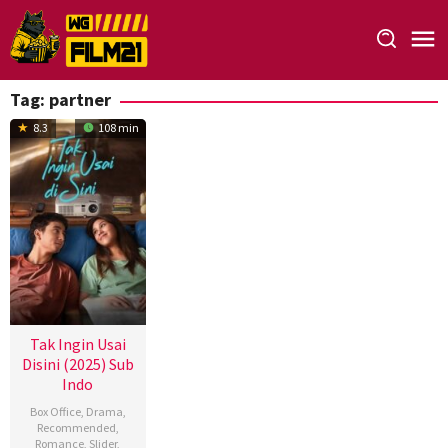
Loncat
ke
konten
Tag:
partner
8.3
108 min
Tak Ingin Usai
Disini (2025) Sub
Indo
Box Office
,
Drama
,
Recommended
,
Romance
,
Slider
,