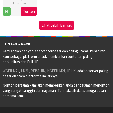
Indonesia
5
Robert
Tonton
Jun
Ronny
2025
Lihat Lebih Banyak
TENTANG KAMI
Kami adalah penyedia server terbesar dan paling utama. kehadiran
kami sebagai platform untuk memberikan tontonan paling
berkualitas dan Full HD.
WGFILM21
,
LK21
,
REBAHIN
,
NGEFILM21
,
IDLIX
, adalah server paling
besar diantara platform film lainnya.
Nonton bersama kami akan memberikan anda pengalaman menonton
yang sangat canggih dan nayaman. Terimakasih dan semoga betah
bersama kami.