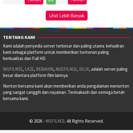
Jun
Sekine
2025
Lihat Lebih Banyak
TENTANG KAMI
Kami adalah penyedia server terbesar dan paling utama. kehadiran
kami sebagai platform untuk memberikan tontonan paling
berkualitas dan Full HD.
WGFILM21
,
LK21
,
REBAHIN
,
NGEFILM21
,
IDLIX
, adalah server paling
besar diantara platform film lainnya.
Nonton bersama kami akan memberikan anda pengalaman menonton
yang sangat canggih dan nayaman. Terimakasih dan semoga betah
bersama kami.
© 2026 -
WGFILM21
. All Rights Reserved.