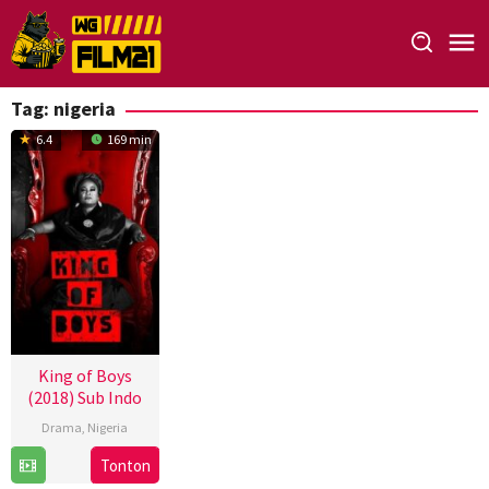
Loncat
ke
konten
Tag:
nigeria
6.4
169 min
King of Boys
(2018) Sub Indo
Drama
,
Nigeria
26
Kemi
Tonton
Oct
Adetiba