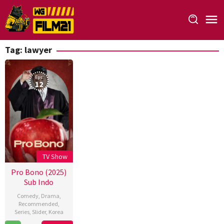
Loncat
ke
konten
Tag:
lawyer
Eps:
12
TV Show
Pro Bono (2025)
Sub Indo
Comedy
,
Drama
,
Recommended
,
Series
,
Slider
,
Korea