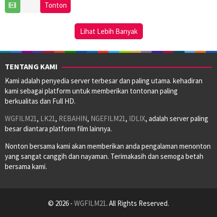
6
Kim
Tonton
Dec
Seong-
2025
yoon
Lihat Lebih Banyak
TENTANG KAMI
Kami adalah penyedia server terbesar dan paling utama. kehadiran
kami sebagai platform untuk memberikan tontonan paling
berkualitas dan Full HD.
WGFILM21
,
LK21
,
REBAHIN
,
NGEFILM21
,
IDLIX
, adalah server paling
besar diantara platform film lainnya.
Nonton bersama kami akan memberikan anda pengalaman menonton
yang sangat canggih dan nayaman. Terimakasih dan semoga betah
bersama kami.
© 2026 -
WGFILM21
. All Rights Reserved.