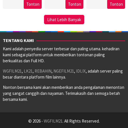
10
Alan
Tonton
Tonton
Tonton
Sep
Lansburgh
Jul
Rafkin
1971
1968
Lihat Lebih Banyak
TENTANG KAMI
Kami adalah penyedia server terbesar dan paling utama. kehadiran
kami sebagai platform untuk memberikan tontonan paling
berkualitas dan Full HD.
WGFILM21
,
LK21
,
REBAHIN
,
NGEFILM21
,
IDLIX
, adalah server paling
besar diantara platform film lainnya.
Nonton bersama kami akan memberikan anda pengalaman menonton
yang sangat canggih dan nayaman. Terimakasih dan semoga betah
bersama kami.
© 2026 -
WGFILM21
. All Rights Reserved.