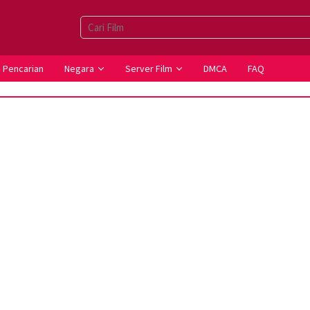
Pencarian
Negara
Server Film
DMCA
FAQ