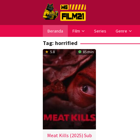
Loncat
ke
konten
Beranda
Film
Series
Genre
Tag:
horrified
5.8
85 min
Meat Kills (2025) Sub