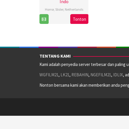
Indo
Horror
,
Slider
,
Netherlands
24
Martijn
Tonton
Sep
Smits
2025
TENTANG KAMI
Kami adalah penyedia server terbesar dan paling 
WGFILM21
,
LK21
,
REBAHIN
,
NGEFILM21
,
IDLIX
, a
Nonton bersama kami akan memberikan anda peng