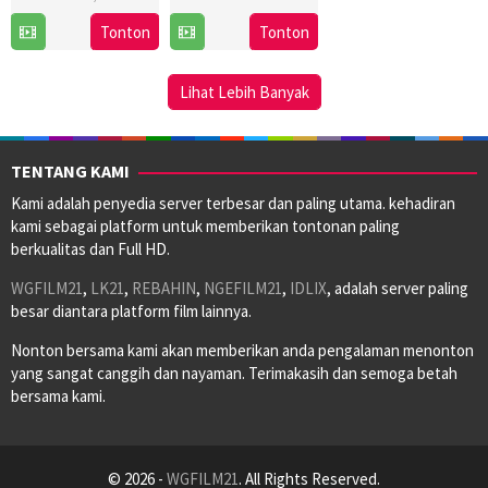
16
Linda-
11
Amy
Tonton
Tonton
Nov
Lisa
Nov
Force
2025
Hayter
2025
Lihat Lebih Banyak
TENTANG KAMI
Kami adalah penyedia server terbesar dan paling utama. kehadiran
kami sebagai platform untuk memberikan tontonan paling
berkualitas dan Full HD.
WGFILM21
,
LK21
,
REBAHIN
,
NGEFILM21
,
IDLIX
, adalah server paling
besar diantara platform film lainnya.
Nonton bersama kami akan memberikan anda pengalaman menonton
yang sangat canggih dan nayaman. Terimakasih dan semoga betah
bersama kami.
© 2026 -
WGFILM21
. All Rights Reserved.