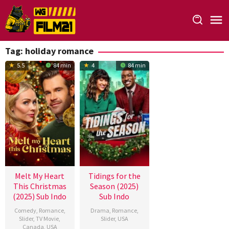
Loncat
ke
konten
Tag:
holiday romance
5.5
84 min
4
84 min
Melt My Heart
Tidings for the
This Christmas
Season (2025)
(2025) Sub Indo
Sub Indo
Comedy
,
Romance
,
Drama
,
Romance
,
Slider
,
TV Movie
,
Slider
,
USA
Canada
,
USA