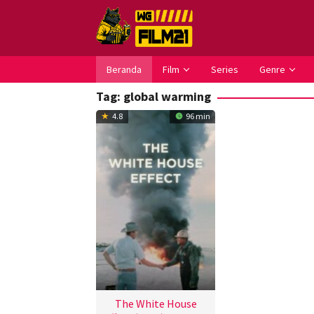
Loncat
ke
konten
Beranda
Film
Series
Genre
Tag:
global warming
4.8
96 min
The White House