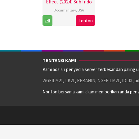
Effect (2024) Sub Indo
Documentary
,
USA
31
Pedro
Tonton
Aug
Kos
2024
TENTANG KAMI
Kami adalah penyedia server terbesar dan paling 
WGFILM21
,
LK21
,
REBAHIN
,
NGEFILM21
,
IDLIX
, a
Nonton bersama kami akan memberikan anda peng