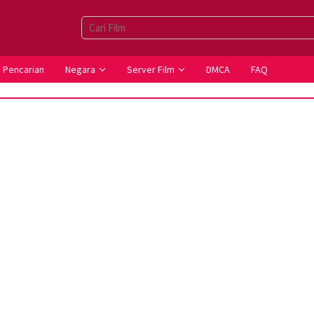
Pencarian
Negara
Server Film
DMCA
FAQ