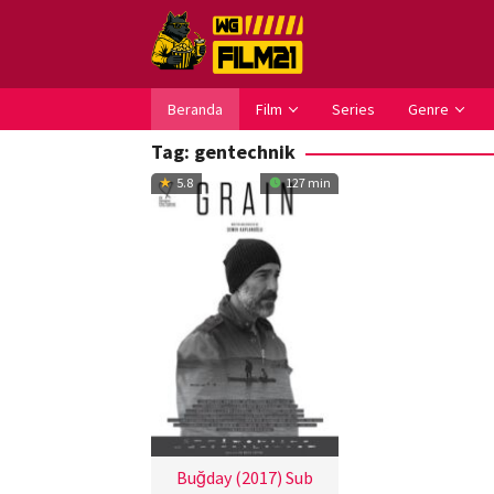
Loncat
ke
konten
Beranda
Film
Series
Genre
Tag:
gentechnik
5.8
127 min
Buğday (2017) Sub