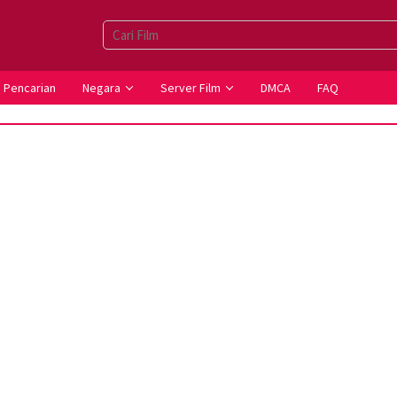
Pencarian
Negara
Server Film
DMCA
FAQ