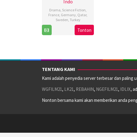
Indo
Drama
,
Science Fiction
,
France
,
Germany
,
Qatar
,
Sweden
,
Turkey
Tonton
24
Semih
Nov
Kaplanoğlu
2017
TENTANG KAMI
Kami adalah penyedia server terbesar dan paling 
WGFILM21
,
LK21
,
REBAHIN
,
NGEFILM21
,
IDLIX
, a
Nonton bersama kami akan memberikan anda peng