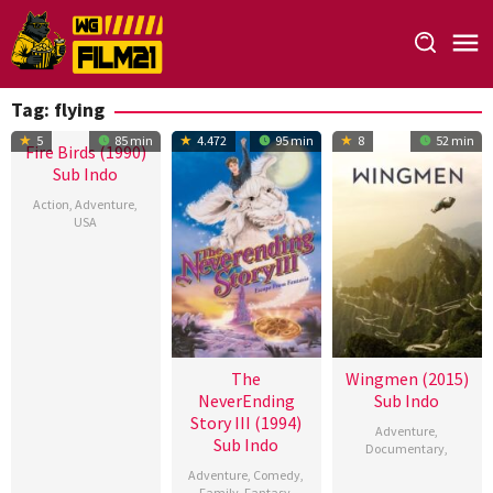
Loncat
ke
konten
Tag:
flying
5
85 min
4.472
95 min
8
52 min
Fire Birds (1990)
Sub Indo
Action
,
Adventure
,
USA
25
David
May
Green
1990
The
Wingmen (2015)
NeverEnding
Sub Indo
Story III (1994)
Adventure
,
Sub Indo
Documentary
,
Adventure
,
Comedy
,
16
Thomas
Family
,
Fantasy
,