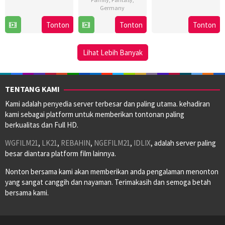
Jul
O.
Germany
2015
Christensen
Tonton
Tonton
Tonton
26
Peter
Oct
MacDonald
1994
Lihat Lebih Banyak
TENTANG KAMI
Kami adalah penyedia server terbesar dan paling utama. kehadiran
kami sebagai platform untuk memberikan tontonan paling
berkualitas dan Full HD.
WGFILM21
,
LK21
,
REBAHIN
,
NGEFILM21
,
IDLIX
, adalah server paling
besar diantara platform film lainnya.
Nonton bersama kami akan memberikan anda pengalaman menonton
yang sangat canggih dan nayaman. Terimakasih dan semoga betah
bersama kami.