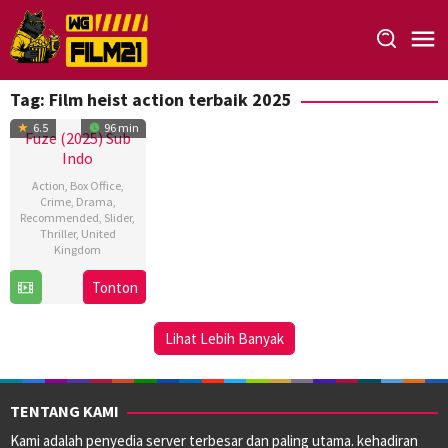
Loncat
ke
konten
Tag:
Film heist action terbaik 2025
6.5
96 min
Fuze (2025) Sub
Indo
Action
,
Box Office
,
Crime
,
Drama
,
Recommended
,
Slider
,
Thriller
,
United
Kingdom
23
David
Tonton
Mar
Mackenzie
2026
Lihat Lebih Banyak
TENTANG KAMI
Kami adalah penyedia server terbesar dan paling utama. kehadiran