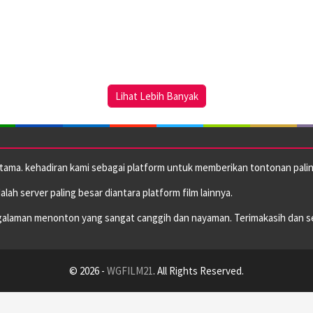
Lihat Lebih Banyak
utama. kehadiran kami sebagai platform untuk memberikan tontonan paling
dalah server paling besar diantara platform film lainnya.
alaman menonton yang sangat canggih dan nayaman. Terimakasih dan s
© 2026 -
WGFILM21
. All Rights Reserved.