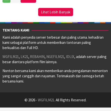
Oct
Montgomery
2025
Lihat Lebih Banyak
TENTANG KAMI
Kami adalah penyedia server terbesar dan paling utama. kehadiran
kami sebagai platform untuk memberikan tontonan paling
berkualitas dan Full HD.
WGFILM21
,
LK21
,
REBAHIN
,
NGEFILM21
,
IDLIX
, adalah server paling
besar diantara platform film lainnya.
Nonton bersama kami akan memberikan anda pengalaman menonton
yang sangat canggih dan nayaman. Terimakasih dan semoga betah
bersama kami.
© 2026 -
WGFILM21
. All Rights Reserved.