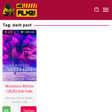
Loncat
ke
konten
Tag:
dark past
2.5
100 min
Monsters Within
(2025) Sub Indo
Drama
,
Horror
,
Slider
,
Thriller
,
USA
3
Devin
Tonton