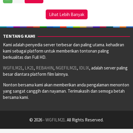
Nov
Trompetero
2024
Lihat Lebih Banyak
TENTANG KAMI
Kami adalah penyedia server terbesar dan paling utama. kehadiran
kami sebagai platform untuk memberikan tontonan paling
berkualitas dan Full HD.
WGFILM21
,
LK21
,
REBAHIN
,
NGEFILM21
,
IDLIX
, adalah server paling
besar diantara platform film lainnya.
Nonton bersama kami akan memberikan anda pengalaman menonton
yang sangat canggih dan nayaman. Terimakasih dan semoga betah
bersama kami.
© 2026 -
WGFILM21
. All Rights Reserved.