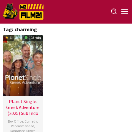
Loncat
ke
konten
Tag:
charming
6
103 min
Planet Single:
Greek Adventure
(2025) Sub Indo
Box Office
,
Comedy
,
Recommended
,
Romance
,
Slider
,