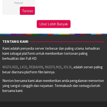
Poland
26
Sam
Tonton
Aug
Akina
2025
Lihat Lebih Banyak
TENTANG KAMI
Kami adalah penyedia server terbesar dan paling utama. kehadiran
kami sebagai platform untuk memberikan tontonan paling
berkualitas dan Full HD.
WGFILM21
,
LK21
,
REBAHIN
,
NGEFILM21
,
IDLIX
, adalah server paling
besar diantara platform film lainnya.
Nonton bersama kami akan memberikan anda pengalaman menonton
yang sangat canggih dan nayaman. Terimakasih dan semoga betah
bersama kami.