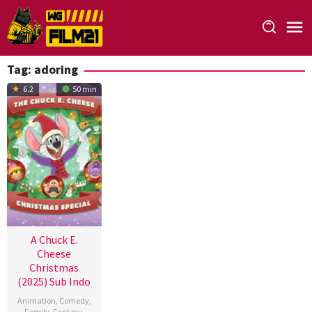
Loncat
ke
konten
Tag:
adoring
6.2
50 min
A Chuck E.
Cheese
Christmas
(2025) Sub Indo
Animation
,
Comedy
,
Family
,
Fantasy
,