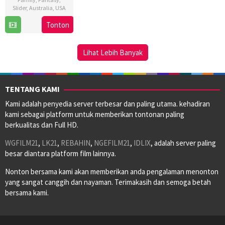
Slider
,
Australia
,
USA
Tonton
27
Steve
Nov
Trenbirth
2025
Lihat Lebih Banyak
TENTANG KAMI
Kami adalah penyedia server terbesar dan paling utama. kehadiran
kami sebagai platform untuk memberikan tontonan paling
berkualitas dan Full HD.
WGFILM21
,
LK21
,
REBAHIN
,
NGEFILM21
,
IDLIX
, adalah server paling
besar diantara platform film lainnya.
Nonton bersama kami akan memberikan anda pengalaman menonton
yang sangat canggih dan nayaman. Terimakasih dan semoga betah
bersama kami.