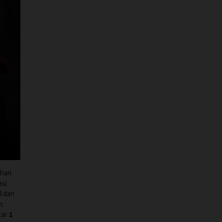
ahan
asi
8 dan
m.
tar
1