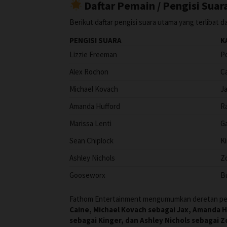
Daftar Pemain / Pengisi Suar
Berikut daftar pengisi suara utama yang terlibat 
PENGISI SUARA
K
Lizzie Freeman
P
Alex Rochon
C
Michael Kovach
J
Amanda Hufford
R
Marissa Lenti
G
Sean Chiplock
K
Ashley Nichols
Z
Gooseworx
B
Fathom Entertainment mengumumkan deretan pen
Caine, Michael Kovach sebagai Jax, Amanda H
sebagai Kinger, dan Ashley Nichols sebagai 