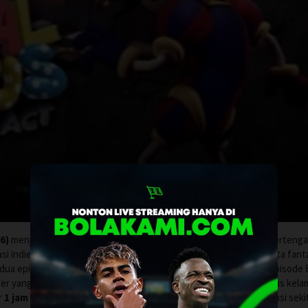
6)
menjadi salah satu film animasi paling ramai dibicarakan pada perteng
si indie, penonton YouTube, pengguna Netflix, dan pencinta cerita fant
i dua episode terakhir serial
The Amazing Digital Circus
, yaitu episode 
r yang terjebak di dunia digital penuh warna, aneh, lucu, sekaligus kela
r
1 jam 33 menit
, sementara Rotten Tomatoes menampilkan durasi seki