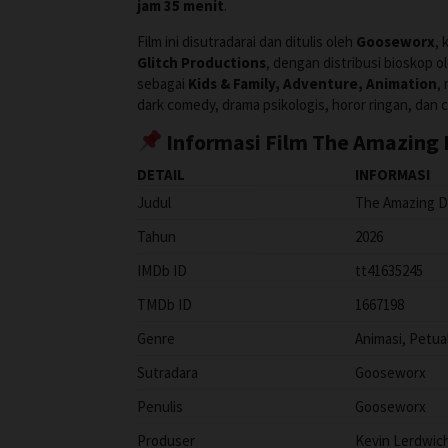
jam 35 menit
.
Film ini disutradarai dan ditulis oleh
Gooseworx
, 
Glitch Productions
, dengan distribusi bioskop o
sebagai
Kids & Family, Adventure, Animation
,
dark comedy, drama psikologis, horor ringan, dan c
Informasi Film The Amazing Di
DETAIL
INFORMASI
Judul
The Amazing Di
Tahun
2026
IMDb ID
tt41635245
TMDb ID
1667198
Genre
Animasi, Petual
Sutradara
Gooseworx
Penulis
Gooseworx
Produser
Kevin Lerdwic