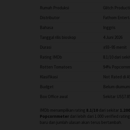
Rumah Produksi
Glitch Product
Distributor
Fathom Entert
Bahasa
Inggris
Tanggal rilis bioskop
4 Juni 2026
Durasi
±93–95 menit
Rating IMDb
8.1/10 dari seki
Rotten Tomatoes
94% Popcornmet
Klasifikasi
Not Rated di A
Budget
Belum diumumk
Box Office awal
Sekitar US$7.
IMDb menampilkan rating
8.1/10
dari sekitar
1.20
Popcornmeter
dari lebih dari 1.000 verified rat
baru dan jumlah ulasan akan terus bertambah.