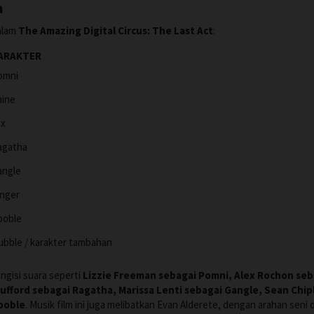
a
dalam
The Amazing Digital Circus: The Last Act
:
ARAKTER
omni
aine
ax
agatha
angle
inger
ooble
ubble / karakter tambahan
gisi suara seperti
Lizzie Freeman sebagai Pomni, Alex Rochon seb
ufford sebagai Ragatha, Marissa Lenti sebagai Gangle, Sean Chip
Zooble
. Musik film ini juga melibatkan Evan Alderete, dengan arahan seni d