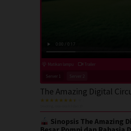
Matikan lampu
Trailer
Server 1
Server 2
The Amazing Digital Circ
14
voting, rata-rata
8.0
dari 10
Sinopsis The Amazing Dig
Besar Pomni dan Rahasia Du