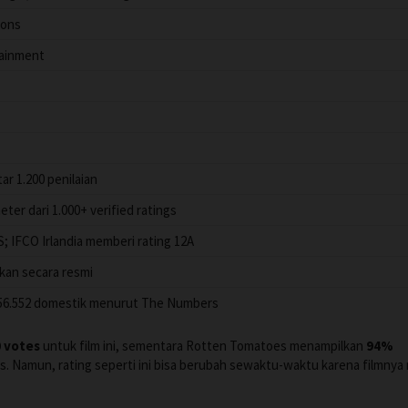
ions
ainment
tar 1.200 penilaian
er dari 1.000+ verified ratings
S; IFCO Irlandia memberi rating 12A
an secara resmi
856.552 domestik menurut The Numbers
0 votes
untuk film ini, sementara Rotten Tomatoes menampilkan
94%
ings. Namun, rating seperti ini bisa berubah sewaktu-waktu karena filmnya