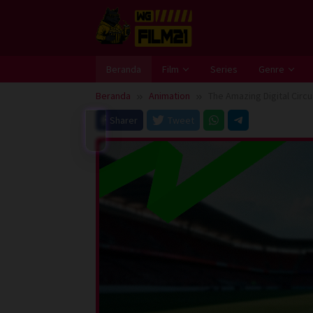
Loncat
ke
konten
Beranda
Film
Series
Genre
Beranda
Animation
The Amazing Digital Circu
Sharer
Tweet