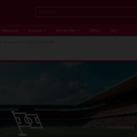
Pencarian
Negara
Server Film
DMCA
FAQ
s: The Last Act (2026) Sub Indo