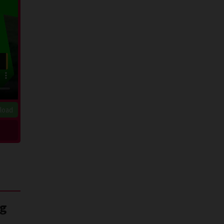
load
ng