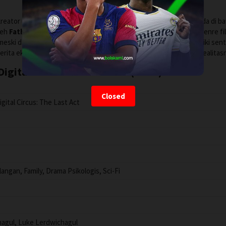
kreator utama serial The Amazing Digital Circus. Produksinya berada di 
leh
Fathom Entertainment
. Rotten Tomatoes mencantumkan genre fil
 meski dari sisi tema, The Amazing Digital Circus juga dikenal memiliki se
erita eksistensial tentang manusia yang kehilangan kendali atas realitas
gital Circus: The Last Act (2026)
Closed
gital Circus: The Last Act
angan, Family, Drama Psikologis, Sci-Fi
hagul, Luke Lerdwichagul