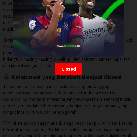
(diperankan oleh Anne Hathaway) yang karirnya telah mencapai
status legendaris. Di balik konser-konser stadion yang tiketnya
selalu terjual habis dan jutaan penggemar yang memujanya, ia
merasakan kekosongan dan tekanan yang luar biasa dari industri
musik yang terus menuntut inovasi.
Di sisi lain, terdapat seorang desainer busana brilian (diperankan oleh
Michaela Coel) yang karya-karyanya selalu menjadi sorotan di
panggung
haute couture
dunia. Keduanya adalah maestro di
bidangnya masing-masing, dikelilingi oleh asisten, kamera paparazzi,
dan jadwal yang mencekik.
Closed
Kolaborasi yang Berubah Menjadi Obsesi
Takdir mempertemukan mereka ketika sang bintang pop
membutuhkan arahan kreatif baru untuk tur dunia dan citra
visualnya. Kolaborasi profesional yang awalnya murni tentang musik
dan fesyen, perlahan berkembang menjadi hubungan pribadi yang
sangat intens, rumit, dan penuh gairah.
Film ini menyoroti bagaimana dua ego besar dan pikiran kreatif saling
berbenturan dan menyatu. Mereka saling menginspirasi, namun di
saat yang sama, sifat manipulatif dari industri hiburan mulai menguji