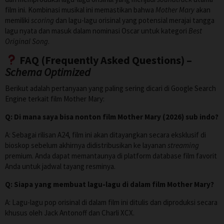
film ini. Kombinasi musikal ini memastikan bahwa
Mother Mary
akan
memiliki
scoring
dan lagu-lagu orisinal yang potensial merajai tangga
lagu nyata dan masuk dalam nominasi Oscar untuk kategori
Best
Original Song
.
FAQ (Frequently Asked Questions) –
Schema Optimized
Berikut adalah pertanyaan yang paling sering dicari di Google Search
Engine terkait film Mother Mary:
Q: Di mana saya bisa nonton film Mother Mary (2026) sub indo?
A: Sebagai rilisan A24, film ini akan ditayangkan secara eksklusif di
bioskop sebelum akhirnya didistribusikan ke layanan
streaming
premium. Anda dapat memantaunya di platform database film favorit
Anda untuk jadwal tayang resminya.
Q: Siapa yang membuat lagu-lagu di dalam film Mother Mary?
A: Lagu-lagu pop orisinal di dalam film ini ditulis dan diproduksi secara
khusus oleh Jack Antonoff dan Charli XCX.