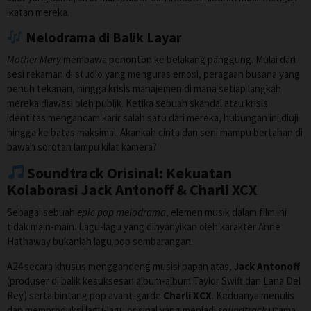
ikatan mereka.
Melodrama di Balik Layar
Mother Mary
membawa penonton ke belakang panggung. Mulai dari
sesi rekaman di studio yang menguras emosi, peragaan busana yang
penuh tekanan, hingga krisis manajemen di mana setiap langkah
mereka diawasi oleh publik. Ketika sebuah skandal atau krisis
identitas mengancam karir salah satu dari mereka, hubungan ini diuji
hingga ke batas maksimal. Akankah cinta dan seni mampu bertahan di
bawah sorotan lampu kilat kamera?
Soundtrack Orisinal: Kekuatan
Kolaborasi Jack Antonoff & Charli XCX
Sebagai sebuah
epic pop melodrama
, elemen musik dalam film ini
tidak main-main. Lagu-lagu yang dinyanyikan oleh karakter Anne
Hathaway bukanlah lagu pop sembarangan.
A24 secara khusus menggandeng musisi papan atas,
Jack Antonoff
(produser di balik kesuksesan album-album Taylor Swift dan Lana Del
Rey) serta bintang pop avant-garde
Charli XCX
. Keduanya menulis
dan memproduksi lagu-lagu orisinal yang menjadi
soundtrack
utama