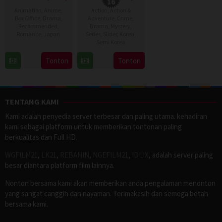
16
Animation
,
Anime
,
Action
,
Action &
Box Office
,
Drama
,
Adventure
,
Crime
,
Recommended
,
Drama
,
Mystery
,
Romance
,
Japan
Series
,
Slider
,
Korea
,
Semi Korea
17
Naoko
17
E.oni
Tonton
Tonton
Sep
Yamada
Jan
2016
2024
TENTANG KAMI
Kami adalah penyedia server terbesar dan paling utama. kehadiran
kami sebagai platform untuk memberikan tontonan paling
berkualitas dan Full HD.
WGFILM21
,
LK21
,
REBAHIN
,
NGEFILM21
,
IDLIX
, adalah server paling
besar diantara platform film lainnya.
Nonton bersama kami akan memberikan anda pengalaman menonton
yang sangat canggih dan nayaman. Terimakasih dan semoga betah
bersama kami.