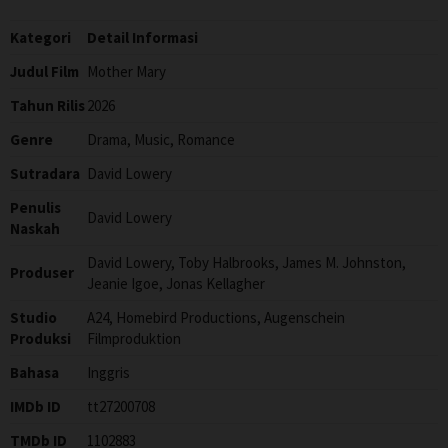
Kategori
Detail Informasi
Judul Film
Mother Mary
Tahun Rilis
2026
Genre
Drama, Music, Romance
Sutradara
David Lowery
Penulis
David Lowery
Naskah
David Lowery, Toby Halbrooks, James M. Johnston,
Produser
Jeanie Igoe, Jonas Kellagher
Studio
A24, Homebird Productions, Augenschein
Produksi
Filmproduktion
Bahasa
Inggris
IMDb ID
tt27200708
TMDb ID
1102883