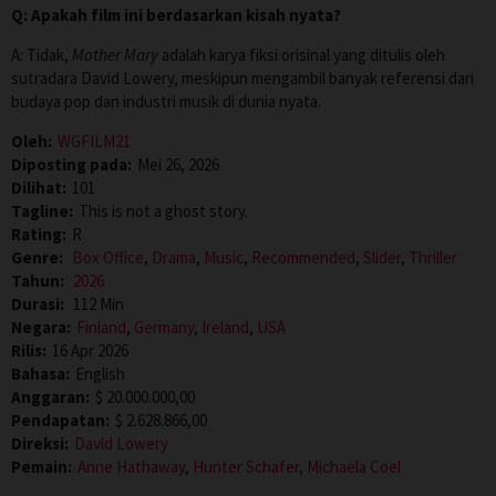
Q: Apakah film ini berdasarkan kisah nyata?
A: Tidak,
Mother Mary
adalah karya fiksi orisinal yang ditulis oleh
sutradara David Lowery, meskipun mengambil banyak referensi dari
budaya pop dan industri musik di dunia nyata.
Oleh:
WGFILM21
Diposting pada:
Mei 26, 2026
Dilihat:
101
Tagline:
This is not a ghost story.
Rating:
R
Genre:
Box Office
,
Drama
,
Music
,
Recommended
,
Slider
,
Thriller
Tahun:
2026
Durasi:
112 Min
Negara:
Finland
,
Germany
,
Ireland
,
USA
Rilis:
16 Apr 2026
Bahasa:
English
Anggaran:
$ 20.000.000,00
Pendapatan:
$ 2.628.866,00
Direksi:
David Lowery
Pemain:
Anne Hathaway
,
Hunter Schafer
,
Michaela Coel