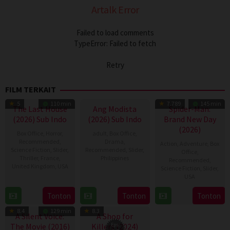
Artalk Error
Failed to load comments
TypeError: Failed to fetch
Retry
FILM TERKAIT
5
110 min
7.789
145 min
The Last House
Ang Modista
Spider-Man:
(2026) Sub Indo
(2026) Sub Indo
Brand New Day
(2026)
Box Office
,
Horror
,
adult
,
Box Office
,
Recommended
,
Drama
,
Action
,
Adventure
,
Box
Science Fiction
,
Slider
,
Recommended
,
Slider
,
Office
,
Thriller
,
France
,
Philippines
Recommended
,
United Kingdom
,
USA
Science Fiction
,
Slider
,
7
Ronald
USA
7
Louis
Aug
Espinosa
28
Destin
Aug
Leterrier
Tonton
Tonton
Tonton
2026
Batallones
TV Show
Jul
Daniel
2026
8.4
129 min
8.3
2026
Cretton
A Silent Voice:
A Shop for
The Movie (2016)
Killers (2024)
Eps: