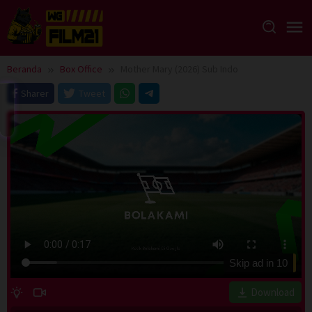
Loncat
ke
konten
Beranda
Box Office
Mother Mary (2026) Sub Indo
Sharer
Tweet
Skip ad in
10
Download