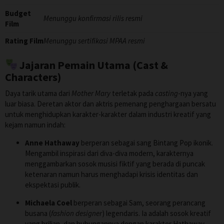
Budget
Menunggu konfirmasi rilis resmi
Film
Rating Film
Menunggu sertifikasi MPAA resmi
Jajaran Pemain Utama (Cast &
Characters)
Daya tarik utama dari
Mother Mary
terletak pada
casting
-nya yang
luar biasa. Deretan aktor dan aktris pemenang penghargaan bersatu
untuk menghidupkan karakter-karakter dalam industri kreatif yang
kejam namun indah:
Anne Hathaway
berperan sebagai sang Bintang Pop ikonik.
Mengambil inspirasi dari diva-diva modern, karakternya
menggambarkan sosok musisi fiktif yang berada di puncak
ketenaran namun harus menghadapi krisis identitas dan
ekspektasi publik.
Michaela Coel
berperan sebagai Sam, seorang perancang
busana (
fashion designer
) legendaris. Ia adalah sosok kreatif
yang brilian, dan hubungannya dengan karakter Hathaway