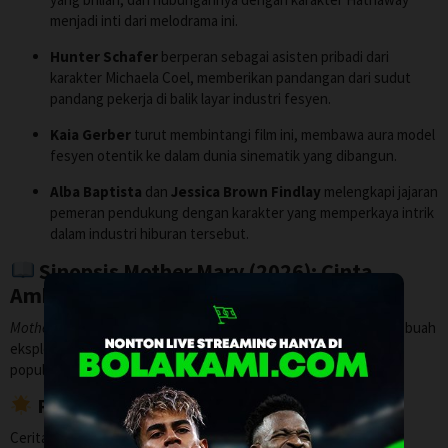
menjadi inti dari melodrama ini.
Hunter Schafer
berperan sebagai asisten pribadi dari
karakter Michaela Coel, memberikan pandangan dari sudut
pandang pekerja di balik layar industri fesyen.
Kaia Gerber
turut membintangi film ini, membawa aura model
fesyen otentik ke dalam dunia sinematik yang dibangun.
Alba Baptista
dan
Jessica Brown Findlay
melengkapi jajaran
pemeran pendukung dengan karakter yang memperkaya intrik
dalam industri hiburan tersebut.
Sinopsis Mother Mary (2026): Cinta,
Ambisi, dan Harga Sebuah Ketenaran
Mother Mary
bukanlah sekadar film tentang musik, melainkan sebuah
eksplorasi mendalam tentang ambisi, seni, dan sisi gelap dari
popularitas global.
Pertemuan Dua Ikon Industri
Cerita berpusat pada kehidupan seorang bintang pop global