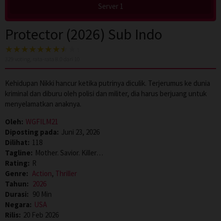
Server 1
Protector (2026) Sub Indo
329
voting, rata-rata
8.0
dari 10
Kehidupan Nikki hancur ketika putrinya diculik. Terjerumus ke dunia
kriminal dan diburu oleh polisi dan militer, dia harus berjuang untuk
menyelamatkan anaknya.
Oleh:
WGFILM21
Diposting pada:
Juni 23, 2026
Dilihat:
118
Tagline:
Mother. Savior. Killer…
Rating:
R
Genre:
Action
,
Thriller
Tahun:
2026
Durasi:
90 Min
Negara:
USA
Rilis:
20 Feb 2026