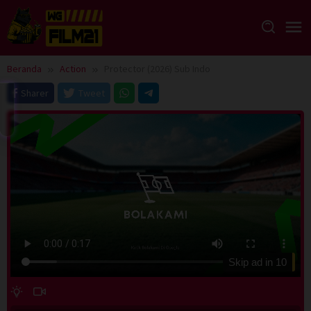
Loncat
ke
konten
Beranda
Action
Protector (2026) Sub Indo
Sharer
Tweet
Skip ad in
10