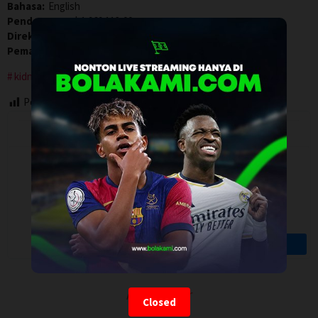
Bahasa:
English
Pendapatan:
$ 1.969.113,00
Direksi:
Adrian Grünberg
Pemain:
Isabel Myers
,
Matthew Modine
,
Milla Jovovich
kidnapping
Post Views:
118
Artalk Error
Closed