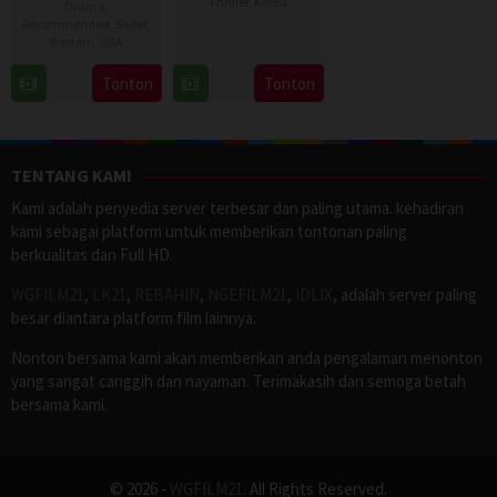
Thriller
,
Korea
Drama
,
Recommended
,
Slider
,
22
Kim
Western
,
USA
Aug
Hwi
10
John
Tonton
Tonton
2012
Jul
Suits
2026
TENTANG KAMI
Kami adalah penyedia server terbesar dan paling utama. kehadiran
kami sebagai platform untuk memberikan tontonan paling
berkualitas dan Full HD.
WGFILM21
,
LK21
,
REBAHIN
,
NGEFILM21
,
IDLIX
, adalah server paling
besar diantara platform film lainnya.
Nonton bersama kami akan memberikan anda pengalaman menonton
yang sangat canggih dan nayaman. Terimakasih dan semoga betah
bersama kami.
© 2026 -
WGFILM21
. All Rights Reserved.