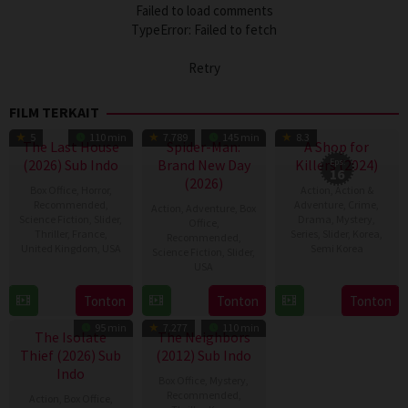
Failed to load comments
TypeError: Failed to fetch
Retry
FILM TERKAIT
TV Show
5
110 min
7.789
145 min
8.3
The Last House
Spider-Man:
A Shop for
(2026) Sub Indo
Brand New Day
Killers (2024)
Eps:
16
(2026)
Box Office
,
Horror
,
Action
,
Action &
Recommended
,
Adventure
,
Crime
,
Action
,
Adventure
,
Box
Science Fiction
,
Slider
,
Drama
,
Mystery
,
Office
,
Thriller
,
France
,
Series
,
Slider
,
Korea
,
Recommended
,
United Kingdom
,
USA
Semi Korea
Science Fiction
,
Slider
,
USA
7
Louis
17
E.oni
28
Destin
Aug
Leterrier
Jan
Tonton
Tonton
Tonton
Jul
Daniel
2026
2024
95 min
7.277
110 min
2026
Cretton
The Isolate
The Neighbors
Thief (2026) Sub
(2012) Sub Indo
Indo
Box Office
,
Mystery
,
Recommended
,
Action
,
Box Office
,