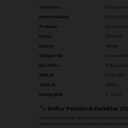
Sutradara
Kazuya Shira
Penulis Naskah
Kazuhiro Ikeg
Produser
Kôichi Amem
Durasi
139 Menit
Bahasa
Jepang
Budget Film
Estimasi ¥50
Box Office
$7.8 Juta (D
IMDb ID
tt13514232
TMDb ID
826691
Rating IMDb
6.9/10
Daftar Pemain & Karakter U
Kekuatan utama dari film
thriller
ini terletak pada 
daftar pemeran yang menghidupkan karakter-karak