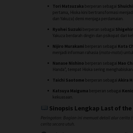
Tori Matsuzaka
berperan sebagai
Shuichi
pertama, Hioka kini bertransformasi menjad
dan Yakuza) demi menjaga perdamaian.
Ryohei Suzuki
berperan sebagai
Shigehi
Yakuza berdarah dingin dan psikopat dari kel
Nijiro Murakami
berperan sebagai
Kota C
menjadi informan rahasia (
mata-mata
) untu
Nanase Nishino
berperan sebagai
Mao Ch
Handa”, tempat Hioka sering menghabiskan
Taichi Saotome
berperan sebagai
Akira 
Katsuya Maiguma
berperan sebagai
Kenic
kekuasaan.
Sinopsis Lengkap Last of the
Peringatan: Bagian ini memuat detail alur cerita 
cerita secara utuh.