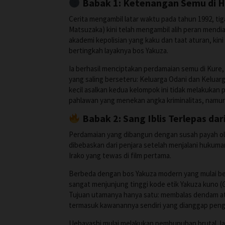
Babak 1: Ketenangan Semu di H
Cerita mengambil latar waktu pada tahun 1992, tiga
Matsuzaka) kini telah mengambil alih peran mendi
akademi kepolisian yang kaku dan taat aturan, ki
bertingkah layaknya bos Yakuza.
Ia berhasil menciptakan perdamaian semu di Kure
yang saling berseteru: Keluarga Odani dan Keluar
kecil asalkan kedua kelompok ini tidak melakukan 
pahlawan yang menekan angka kriminalitas, namun
Babak 2: Sang Iblis Terlepas dar
Perdamaian yang dibangun dengan susah payah ol
dibebaskan dari penjara setelah menjalani hukuman
Irako yang tewas di film pertama.
Berbeda dengan bos Yakuza modern yang mulai berbi
sangat menjunjung tinggi kode etik Yakuza kuno (
Tujuan utamanya hanya satu: membalas dendam at
termasuk kawanannya sendiri yang dianggap peng
Uebayashi mulai melakukan pembunuhan brutal. Ia