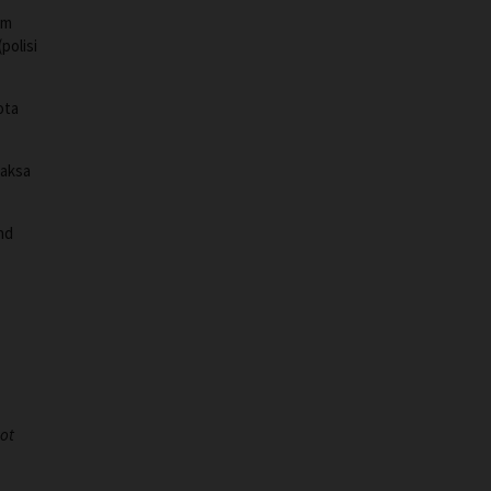
lm
polisi
ota
paksa
nd
lot