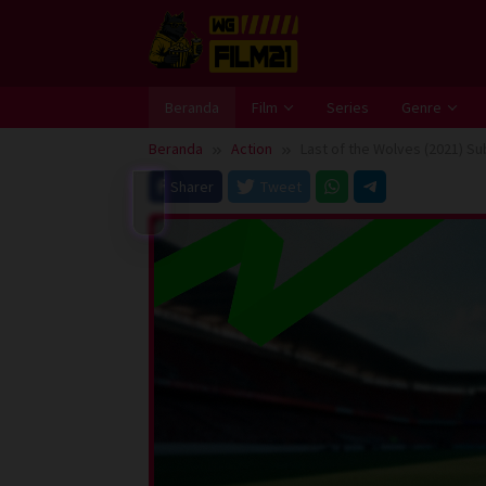
Loncat
ke
konten
Beranda
Film
Series
Genre
Beranda
Action
Last of the Wolves (2021) Su
Sharer
Tweet