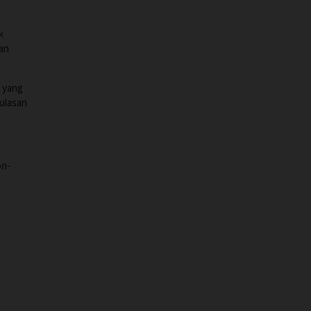
k
kan
n yang
 ulasan
on-