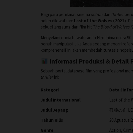
Bagi para penikmat sinema
action
dan
thriller
bero
boleh dilewatkan:
Last of the Wolves (2021)
. D
sekuel langsung dari film hit
The Blood of Wolves (
Menyelami dunia bawah tanah Hiroshima di era 90-a
penuh manipulasi. Jika Anda sedang mencari ref
komprehensif ini akan membedah tuntas sinopsis, ja
Informasi Produksi & Detail F
Sebuah portal database film yang profesional memb
thriller
ini:
Kategori
Detail Info
Judul Internasional
Last of the 
Judul Jepang
孤狼の血 LEVEL2
Tahun Rilis
20 Agustus 2
Genre
Action, Crime