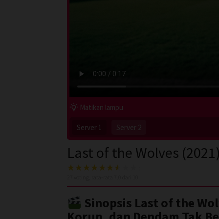
Matikan lampu
Server 1
Server 2
Last of the Wolves (2021
27
voting, rata-rata
7.0
dari 10
Sinopsis Last of the Wol
Korup, dan Dendam Tak B