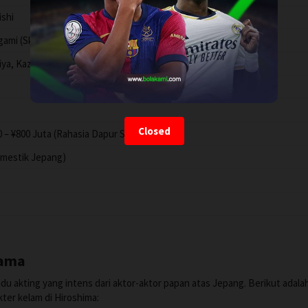
ishi
ami (Skenario), Yûko Yuzuki (Novel Asli)
iya, Kazumi Kawashiro
Closed
0 – ¥800 Juta (Rahasia Dapur Studio Toei)
omestik Jepang)
tama
adu akting yang intens dari aktor-aktor papan atas Jepang. Berikut adala
ter kelam di Hiroshima: