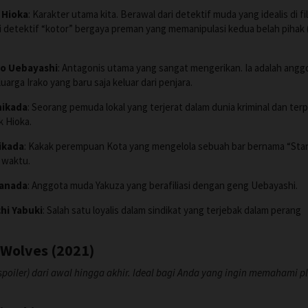
 Hioka
: Karakter utama kita. Berawal dari detektif muda yang idealis di fi
i detektif “kotor” bergaya preman yang memanipulasi kedua belah pihak (
ro Uebayashi
: Antagonis utama yang sangat mengerikan. Ia adalah angg
uarga Irako yang baru saja keluar dari penjara.
hikada
: Seorang pemuda lokal yang terjerat dalam dunia kriminal dan ter
k Hioka.
ikada
: Kakak perempuan Kota yang mengelola sebuah bar bernama “Sta
 waktu.
Hanada
: Anggota muda Yakuza yang berafiliasi dengan geng Uebayashi.
hi Yabuki
: Salah satu loyalis dalam sindikat yang terjebak dalam perang
 Wolves (2021)
(spoiler) dari awal hingga akhir. Ideal bagi Anda yang ingin memahami p