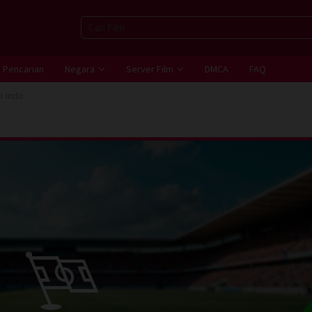
Pencarian
Negara
Server Film
DMCA
FAQ
b Indo