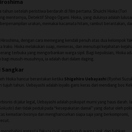
iroshima
 tahun setelah peristiwa berdarah di film pertama. Shuichi Hioka (Tori
ang mentornya, Detektif Shogo Ogami. Hioka, yang dulunya adalah lulusa
ni berpenampilan urakan, memakai kacamata hitam, rambut berantakan, da
, Hiroshima, dengan cara memegang kendali penuh atas dua kelompok Ya
ga Irako. Hioka melakukan suap, memeras, dan menutupi kejahatan-kejah
perang terbuka yang mengorbankan warga sipil. Bagi kepolisian, Hioka ad
 bagi musuh-musuhnya, ia adalah duri dalam daging.
i Sangkar
eh Hioka hancur berantakan ketika
Shigehiro Uebayashi
(Ryohei Suzuk
 tujuh tahun. Uebayashi adalah loyalis garis keras dari mendiang bos Ke
snis di jalur legal, Uebayashi adalah psikopat murni yang haus darah. I
Gokudo
) dan tidak peduli pada “kesepakatan damai” yang diatur oleh polis
as kematian bosnya dan menghancurkan siapa saja yang berkompromi,
ecut.
 menghabisi anggota Yakuza rival, membunuh warga sipil, dan bahkan