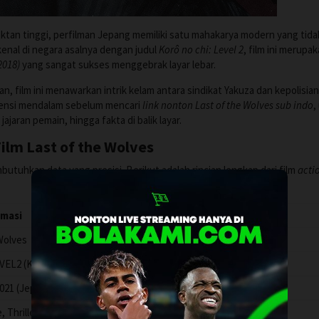
ktan tinggi, perfilman Jepang memiliki satu mahakarya modern yang tida
ikenal di negara asalnya dengan judul
Korô no chi: Level 2
, film ini merupa
2018)
yang sangat sukses menggebrak layar lebar.
n, film ini menawarkan intrik kelam antara sindikat Yakuza dan kepolisia
erensi mendalam sebelum mencari
link nonton Last of the Wolves sub indo
,
jaran pemain, hingga fakta di balik layar.
ilm Last of the Wolves
utuhkan data yang presisi. Berikut adalah rincian lengkap dari film
acti
rmasi
Wolves
 (Korô no chi: Level 2)
021 (Jepang)
, Thriller, Drama