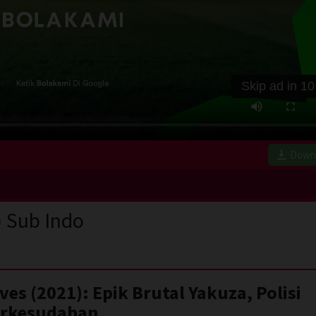
Skip ad in
10
Down
) Sub Indo
ves (2021): Epik Brutal Yakuza, Polisi
erkesudahan