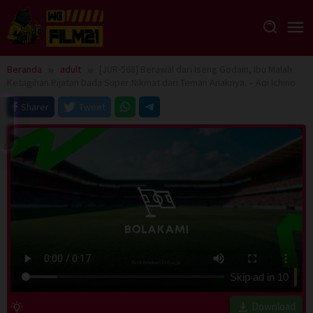
Loncat
ke
konten
Beranda
adult
[JUR-568] Berawal dari Iseng Godain, Ibu Malah
Ketagihan Pijatan Dada Super Nikmat dari Teman Anaknya. – Aoi Ichino
Sharer
Tweet
Skip ad in
10
Download