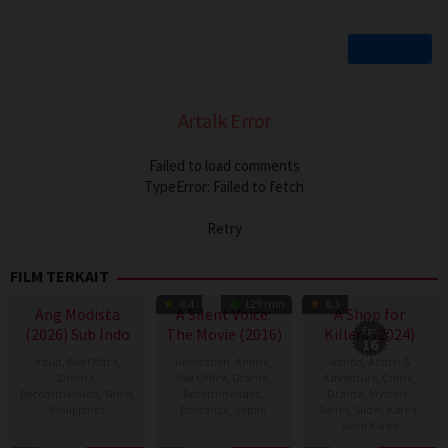
Artalk Error
Failed to load comments
TypeError: Failed to fetch
Retry
FILM TERKAIT
TV Show
8.4
129 min
8.3
Ang Modista
A Silent Voice:
A Shop for
(2026) Sub Indo
The Movie (2016)
Killers (2024)
Eps:
16
adult
,
Box Office
,
Animation
,
Anime
,
Action
,
Action &
Drama
,
Box Office
,
Drama
,
Adventure
,
Crime
,
Recommended
,
Slider
,
Recommended
,
Drama
,
Mystery
,
Philippines
Romance
,
Japan
Series
,
Slider
,
Korea
,
Semi Korea
7
Ronald
17
Naoko