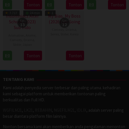
17
E.oni
Tonton
Tonton
Tonton
Aug
Espinosa
Sep
Yamada
TV Show
TV Show
Jan
2026
Batallones
2016
7.717
24 min
1
2024
Insomniacs After
My Bias, My Boss
School (2023)
Eps:
(2026) On Going
Eps:
13
12
Sub Indo
Comedy
,
Drama
,
Series
,
Slider
,
Korea
Animation
,
Anime
,
Comedy
,
Drama
,
3
Seong
Slider
,
Japan
Aug
Eun
11
Tonton
Tonton
2026
Apr
2023
TENTANG KAMI
Kami adalah penyedia server terbesar dan paling utama. kehadiran
kami sebagai platform untuk memberikan tontonan paling
berkualitas dan Full HD.
WGFILM21
,
LK21
,
REBAHIN
,
NGEFILM21
,
IDLIX
, adalah server paling
besar diantara platform film lainnya.
Nonton bersama kami akan memberikan anda pengalaman menonton