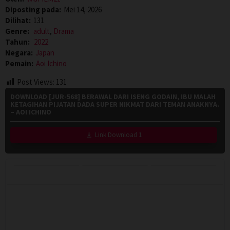
Diposting pada:
Mei 14, 2026
Dilihat:
131
Genre:
adult
,
Drama
Tahun:
2022
Negara:
Japan
Pemain:
Aoi Ichino
Post Views:
131
DOWNLOAD [JUR-568] BERAWAL DARI ISENG GODAIN, IBU MALAH
KETAGIHAN PIJATAN DADA SUPER NIKMAT DARI TEMAN ANAKNYA.
– AOI ICHINO
Link Download 1