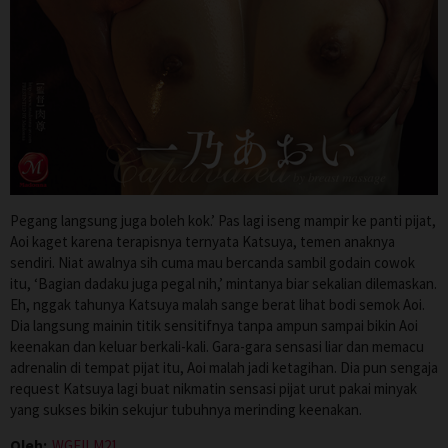
Pegang langsung juga boleh kok.’ Pas lagi iseng mampir ke panti pijat,
Aoi kaget karena terapisnya ternyata Katsuya, temen anaknya
sendiri. Niat awalnya sih cuma mau bercanda sambil godain cowok
itu, ‘Bagian dadaku juga pegal nih,’ mintanya biar sekalian dilemaskan.
Eh, nggak tahunya Katsuya malah sange berat lihat bodi semok Aoi.
Dia langsung mainin titik sensitifnya tanpa ampun sampai bikin Aoi
keenakan dan keluar berkali-kali. Gara-gara sensasi liar dan memacu
adrenalin di tempat pijat itu, Aoi malah jadi ketagihan. Dia pun sengaja
request Katsuya lagi buat nikmatin sensasi pijat urut pakai minyak
yang sukses bikin sekujur tubuhnya merinding keenakan.
Oleh:
WGFILM21