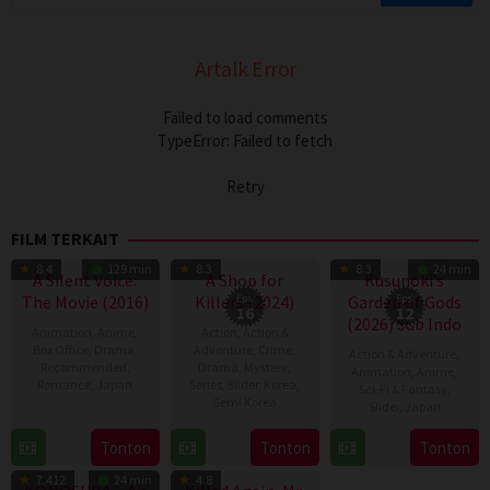
Artalk Error
Failed to load comments
TypeError: Failed to fetch
Retry
FILM TERKAIT
TV Show
TV Show
8.4
129 min
8.3
8.3
24 min
A Silent Voice:
A Shop for
Kusunoki’s
The Movie (2016)
Killers (2024)
Eps:
Garden of Gods
Eps:
16
12
(2026) Sub Indo
Animation
,
Anime
,
Action
,
Action &
Box Office
,
Drama
,
Adventure
,
Crime
,
Action & Adventure
,
Recommended
,
Drama
,
Mystery
,
Animation
,
Anime
,
Romance
,
Japan
Series
,
Slider
,
Korea
,
Sci-Fi & Fantasy
,
Semi Korea
Slider
,
Japan
17
Naoko
17
E.oni
5
Sep
Yamada
Tonton
Tonton
Tonton
TV Show
TV Show
Jan
Apr
2016
7.412
24 min
4.8
2024
2026