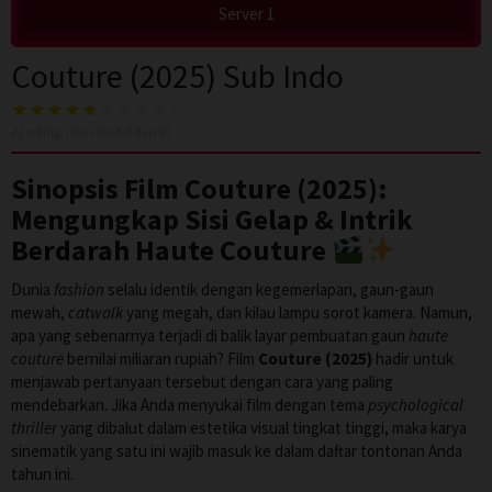
Server 1
Couture (2025) Sub Indo
22
voting, rata-rata
5.0
dari 10
Sinopsis Film Couture (2025):
Mengungkap Sisi Gelap & Intrik
Berdarah Haute Couture
Dunia
fashion
selalu identik dengan kegemerlapan, gaun-gaun
mewah,
catwalk
yang megah, dan kilau lampu sorot kamera. Namun,
apa yang sebenarnya terjadi di balik layar pembuatan gaun
haute
couture
bernilai miliaran rupiah? Film
Couture (2025)
hadir untuk
menjawab pertanyaan tersebut dengan cara yang paling
mendebarkan. Jika Anda menyukai film dengan tema
psychological
thriller
yang dibalut dalam estetika visual tingkat tinggi, maka karya
sinematik yang satu ini wajib masuk ke dalam daftar tontonan Anda
tahun ini.