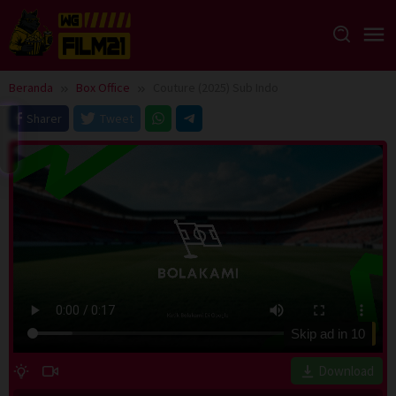
Loncat
ke
konten
Beranda
Box Office
Couture (2025) Sub Indo
Sharer
Tweet
Skip ad in
10
Download