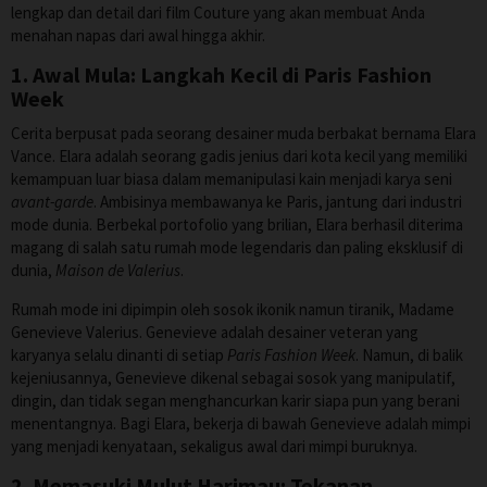
lengkap dan detail dari film Couture yang akan membuat Anda
menahan napas dari awal hingga akhir.
1. Awal Mula: Langkah Kecil di Paris Fashion
Week
Cerita berpusat pada seorang desainer muda berbakat bernama Elara
Vance. Elara adalah seorang gadis jenius dari kota kecil yang memiliki
kemampuan luar biasa dalam memanipulasi kain menjadi karya seni
avant-garde
. Ambisinya membawanya ke Paris, jantung dari industri
mode dunia. Berbekal portofolio yang brilian, Elara berhasil diterima
magang di salah satu rumah mode legendaris dan paling eksklusif di
dunia,
Maison de Valerius
.
Rumah mode ini dipimpin oleh sosok ikonik namun tiranik, Madame
Genevieve Valerius. Genevieve adalah desainer veteran yang
karyanya selalu dinanti di setiap
Paris Fashion Week
. Namun, di balik
kejeniusannya, Genevieve dikenal sebagai sosok yang manipulatif,
dingin, dan tidak segan menghancurkan karir siapa pun yang berani
menentangnya. Bagi Elara, bekerja di bawah Genevieve adalah mimpi
yang menjadi kenyataan, sekaligus awal dari mimpi buruknya.
2. Memasuki Mulut Harimau: Tekanan