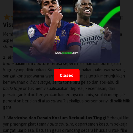
Review Film Couture (2025):
Visual Memukau, Cerita Mengoyak Jiwa
Membicarakan
review Couture 2025
, kita harus membahas tiga
aspek teknis utama yang membuat film ini layak mendapatkan
standing ovation
.
1. Sinematografi dan Desain Produksi yang Mewah
Setiap
frame
dalam film Couture terasa seperti halaman sampul majalah
Vogue yang dihidupkan. Sutradara menggunakan palet warna yang
Closed
sangat kontras: warna-warna pastel dan emas untuk menunjukkan
kemewahan di
front stage
, serta tone biru gelap dan abu-abu di
backstage
untuk memvisualisasikan depresi, kecemasan, dan
persaingan kotor. Pergerakan kameranya dinamis, seolah mengajak
penonton berjalan di atas
catwalk
sekaligus bersembunyi di balik bilik
ganti.
2. Wardrobe dan Desain Kostum Berkualitas Tinggi
Sebagai film
yang mengangkat tema
haute couture
, departemen kostum bekerja
sangat luar biasa. Ratusan gaun dirancang secara khusus untuk film