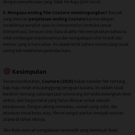
dengan penyelesaian yang tidak terduga (
plot twist
).
5. Mengapa ending film Couture membingungkan?
Banyak
yang mencari
penjelasan ending Couture
karena adegan
terakhirnya bersifat
open to interpretation
(terbuka untuk
interpretasi). Senyum sinis Elara di akhir film menyiratkan bahwa ia
telah kehilangan kepolosannya dan mengadopsi sifat tiranik dari
mentor yang ia hancurkan. Ini adalah kritik bahwa sistem yang rusak
sering kali melahirkan penindas baru.
Kesimpulan
Secara keseluruhan,
Couture (2025)
bukan sekadar film tentang
baju-baju indah atau panggung peragaan busana. Ini adalah studi
karakter tentang seberapa jauh seseorang bersedia melangkah demi
ambisi, dan harga mahal yang harus dibayar untuk sebuah
kesuksesan. Dengan akting memukau, naskah yang solid, dan
eksekusi visual kelas atas, film ini sangat pantas menjadi sorotan
utama di tahun rilisnya.
Jika Anda mencari pengalaman sinematik yang membuat Anda