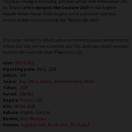
terpukau sekaligus merinding, pastikan untuk tidak melewatkan film
ini. Simpan artikel
sinopsis film Couture 2025
ini dan bagikan
kepada teman-teman Anda sesama
movie enthusiast
agar bisa
merencanakan nonton bareng saat filmnya rilis nanti!
Disclaimer: Artikel ini ditulis untuk memberikan ulasan komprehensif
terkait alur dan elemen sinematik dari film. Beberapa detail mungkin
berbeda dari versi rilis final (Theatrical Cut).
Oleh:
WGFILM21
Diposting pada:
Mei 1, 2026
Dilihat:
159
Genre:
Box Office
,
Drama
,
Recommended
,
Slider
Tahun:
2026
Durasi:
104 Min
Negara:
France
,
USA
Rilis:
18 Feb 2026
Bahasa:
English, Français
Direksi:
Alice Winocour
Pemain:
Angelina Jolie
,
Anyier Anei
,
Ella Rumpf