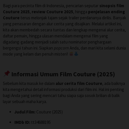
Bagi para pecinta film di Indonesia, pencarian seputar
sinopsis film
Couture 2025
,
review Couture 2025
, hingga
penjelasan ending
Couture
terus melonjak tajam sejak trailer perdananya dirilis. Banyak
yang penasaran dengan alur cerita yang disajikan. Melalui artikel ini,
kita akan membedah secara tuntas dan lengkap mengenai alur cerita,
daftar pemain, hingga ulasan mendalam mengenai film yang
digadang-gadang menjadi salah satu nominator penghargaan
bergengsi tahun ini. Siapkan
popcorn
Anda, dan mari kita selami dunia
mode yang kelam dan penuh misteri!
Informasi Umum Film Couture (2025)
Sebelum kita masuk ke dalam
alur cerita film Couture
, ada baiknya
kita mengetahui detail informasi produksi dari film ini. Hal ini penting
bagi Anda yang sering mencari tahu siapa saja sosok brilian di balik
layar sebuah maha karya.
Judul Film:
Couture (2025)
IMDb ID:
tt34688195