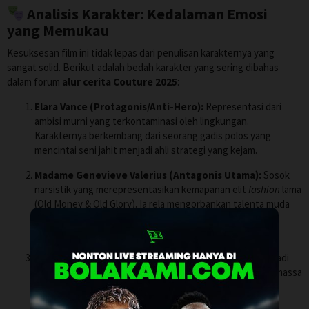
Analisis Karakter: Kedalaman Emosi
yang Memukau
Kesuksesan film ini tidak lepas dari penulisan karakternya yang
sangat solid. Berikut adalah bedah karakter yang sering dibahas
dalam forum
alur cerita Couture 2025
:
Elara Vance (Protagonis/Anti-Hero):
Representasi dari
ambisi murni yang terkontaminasi oleh lingkungan.
Karakternya berkembang dari seorang gadis polos yang
mencintai seni jahit menjadi ahli strategi yang kejam.
Madame Genevieve Valerius (Antagonis Utama):
Sosok
narsistik yang merepresentasikan kemapanan elit
fashion
lama
(Old Money & Old Glory). Ia rela mengorbankan talenta muda
demi mempertahankan tahtanya. Ketakutan terbesarnya
adalah menjadi tidak relevan.
Julian (Kritikus Mode):
Karakter pendukung yang menjadi
katalis bagi balas dendam Elara. Representasi dari media massa
yang bisa mengangkat seseorang ke puncak atau
menjatuhkannya ke dasar jurang dalam semalam.