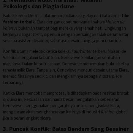
Psikologis dan Plagiarisme
Babak kedua film ini mulai menunjukkan sisi gelap dari kata kunci
film
fashion terbaik
. Elara dengan cepat menyadari bahwa
Maison de
Valerius
bukanlah tempat bagi mereka yang lemah hati. Lingkungan
kerjanya sangat
toxic
, dipenuhi dengan persaingan tidak sehat antar
sesama asisten desainer, sabotase desain, hingga pencurian ide.
Konflik utama meledak ketika koleksi
Fall/Winter
terbaru Maison de
Valerius mengalami kebuntuan. Genevieve kehilangan sentuhan
magisnya. Dalam keputusasaan, Genevieve menemukan buku sketsa
rahasia milik Elara. Tanpa izin, Genevieve mencuri desain utama Elara,
memodifikasinya sedikit, dan mengklaimnya sebagai
masterpiece
terbarunya.
Ketika Elara mencoba memprotes, ia dihadapkan pada realitas brutal:
di dunia ini, kekuasaan dan nama besar mengalahkan kebenaran.
Genevieve menggunakan pengaruhnya untuk mengisolasi Elara,
mengancam akan menghancurkan karirnya di industri
fashion
global
jika ia berani angkat bicara.
3. Puncak Konflik: Balas Dendam Sang Desainer