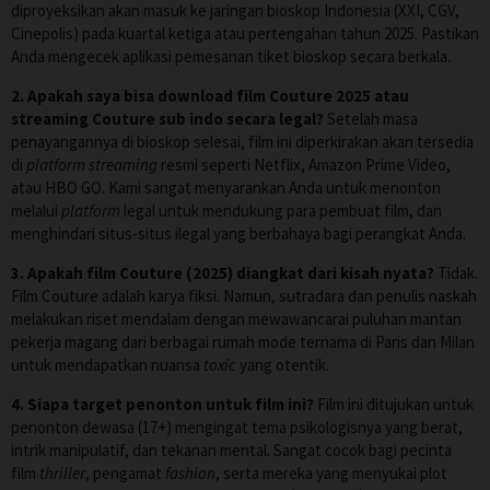
diproyeksikan akan masuk ke jaringan bioskop Indonesia (XXI, CGV,
Cinepolis) pada kuartal ketiga atau pertengahan tahun 2025. Pastikan
Anda mengecek aplikasi pemesanan tiket bioskop secara berkala.
2. Apakah saya bisa download film Couture 2025 atau
streaming Couture sub indo secara legal?
Setelah masa
penayangannya di bioskop selesai, film ini diperkirakan akan tersedia
di
platform streaming
resmi seperti Netflix, Amazon Prime Video,
atau HBO GO. Kami sangat menyarankan Anda untuk menonton
melalui
platform
legal untuk mendukung para pembuat film, dan
menghindari situs-situs ilegal yang berbahaya bagi perangkat Anda.
3. Apakah film Couture (2025) diangkat dari kisah nyata?
Tidak.
Film Couture adalah karya fiksi. Namun, sutradara dan penulis naskah
melakukan riset mendalam dengan mewawancarai puluhan mantan
pekerja magang dari berbagai rumah mode ternama di Paris dan Milan
untuk mendapatkan nuansa
toxic
yang otentik.
4. Siapa target penonton untuk film ini?
Film ini ditujukan untuk
penonton dewasa (17+) mengingat tema psikologisnya yang berat,
intrik manipulatif, dan tekanan mental. Sangat cocok bagi pecinta
film
thriller
, pengamat
fashion
, serta mereka yang menyukai plot