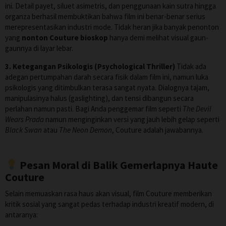
ini. Detail payet, siluet asimetris, dan penggunaan kain sutra hingga
organza berhasil membuktikan bahwa film ini benar-benar serius
merepresentasikan industri mode. Tidak heran jika banyak penonton
yang
nonton Couture bioskop
hanya demi melihat visual gaun-
gaunnya di layar lebar.
3. Ketegangan Psikologis (Psychological Thriller)
Tidak ada
adegan pertumpahan darah secara fisik dalam film ini, namun luka
psikologis yang ditimbulkan terasa sangat nyata. Dialognya tajam,
manipulasinya halus (gaslighting), dan tensi dibangun secara
perlahan namun pasti. Bagi Anda penggemar film seperti
The Devil
Wears Prada
namun menginginkan versi yang jauh lebih gelap seperti
Black Swan
atau
The Neon Demon
, Couture adalah jawabannya.
Pesan Moral di Balik Gemerlapnya Haute
Couture
Selain memuaskan rasa haus akan visual, film Couture memberikan
kritik sosial yang sangat pedas terhadap industri kreatif modern, di
antaranya: