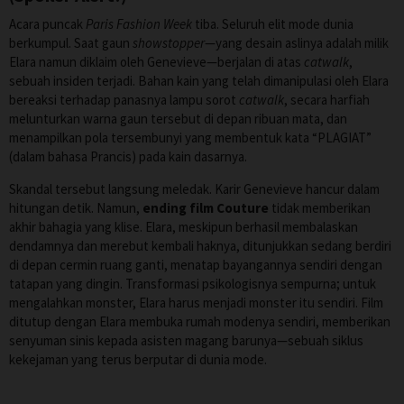
Acara puncak
Paris Fashion Week
tiba. Seluruh elit mode dunia
berkumpul. Saat gaun
showstopper
—yang desain aslinya adalah milik
Elara namun diklaim oleh Genevieve—berjalan di atas
catwalk
,
sebuah insiden terjadi. Bahan kain yang telah dimanipulasi oleh Elara
bereaksi terhadap panasnya lampu sorot
catwalk
, secara harfiah
melunturkan warna gaun tersebut di depan ribuan mata, dan
menampilkan pola tersembunyi yang membentuk kata “PLAGIAT”
(dalam bahasa Prancis) pada kain dasarnya.
Skandal tersebut langsung meledak. Karir Genevieve hancur dalam
hitungan detik. Namun,
ending film Couture
tidak memberikan
akhir bahagia yang klise. Elara, meskipun berhasil membalaskan
dendamnya dan merebut kembali haknya, ditunjukkan sedang berdiri
di depan cermin ruang ganti, menatap bayangannya sendiri dengan
tatapan yang dingin. Transformasi psikologisnya sempurna; untuk
mengalahkan monster, Elara harus menjadi monster itu sendiri. Film
ditutup dengan Elara membuka rumah modenya sendiri, memberikan
senyuman sinis kepada asisten magang barunya—sebuah siklus
kekejaman yang terus berputar di dunia mode.