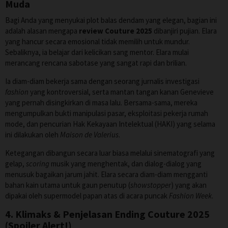
Muda
Bagi Anda yang menyukai plot balas dendam yang elegan, bagian ini
adalah alasan mengapa
review Couture 2025
dibanjiri pujian. Elara
yang hancur secara emosional tidak memilih untuk mundur.
Sebaliknya, ia belajar dari kelicikan sang mentor. Elara mulai
merancang rencana sabotase yang sangat rapi dan brilian.
Ia diam-diam bekerja sama dengan seorang jurnalis investigasi
fashion
yang kontroversial, serta mantan tangan kanan Genevieve
yang pernah disingkirkan di masa lalu. Bersama-sama, mereka
mengumpulkan bukti manipulasi pasar, eksploitasi pekerja rumah
mode, dan pencurian Hak Kekayaan Intelektual (HAKI) yang selama
ini dilakukan oleh
Maison de Valerius
.
Ketegangan dibangun secara luar biasa melalui sinematografi yang
gelap,
scoring
musik yang menghentak, dan dialog-dialog yang
menusuk bagaikan jarum jahit. Elara secara diam-diam mengganti
bahan kain utama untuk gaun penutup (
showstopper
) yang akan
dipakai oleh supermodel papan atas di acara puncak
Fashion Week
.
4. Klimaks & Penjelasan Ending Couture 2025
(Spoiler Alert!)