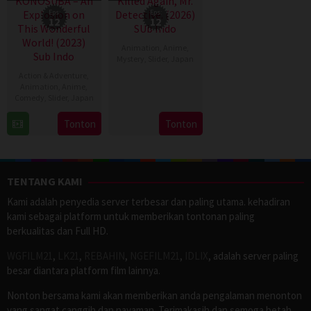
KONOSUBA – An
Killed Again, Mr.
Explosion on
Eps:
Detective. (2026)
Eps:
12
12
This Wonderful
SUb Indo
World! (2023)
Animation
,
Anime
,
Sub Indo
Mystery
,
Slider
,
Japan
Action & Adventure
,
3
Animation
,
Anime
,
Apr
Comedy
,
Slider
,
Japan
2026
6
Tonton
Tonton
Apr
2023
TENTANG KAMI
Kami adalah penyedia server terbesar dan paling utama. kehadiran
kami sebagai platform untuk memberikan tontonan paling
berkualitas dan Full HD.
WGFILM21
,
LK21
,
REBAHIN
,
NGEFILM21
,
IDLIX
, adalah server paling
besar diantara platform film lainnya.
Nonton bersama kami akan memberikan anda pengalaman menonton
yang sangat canggih dan nayaman. Terimakasih dan semoga betah