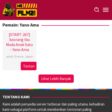
Loncat
ke
konten
Pemain:
Yano Ama
[START-267]
Seorang Ibu
Muda Anak Satu
– Yano Ama
adult
,
Drama
,
Japan
Tonton
Lihat Lebih Banyak
TENTANG KAMI
Kami adalah penyedia server terbesar dan paling utama. kehadiran
kami sebagai platform untuk memberikan tontonan paling