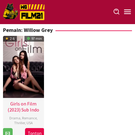
Loncat
ke
konten
Pemain:
Willow Grey
2.6
97 min
Girls on Film
(2023) Sub Indo
Drama
,
Romance
,
Thriller
,
USA
7
Robin
Tonton