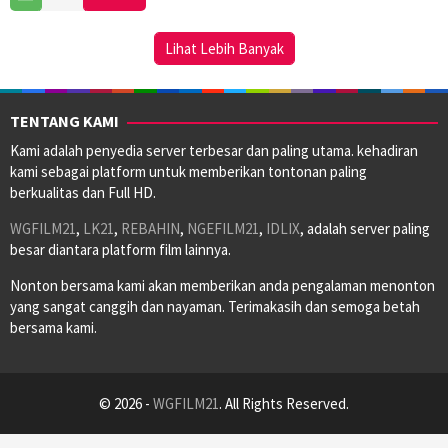
Nov
Bain
2023
Lihat Lebih Banyak
TENTANG KAMI
Kami adalah penyedia server terbesar dan paling utama. kehadiran
kami sebagai platform untuk memberikan tontonan paling
berkualitas dan Full HD.
WGFILM21
,
LK21
,
REBAHIN
,
NGEFILM21
,
IDLIX
, adalah server paling
besar diantara platform film lainnya.
Nonton bersama kami akan memberikan anda pengalaman menonton
yang sangat canggih dan nayaman. Terimakasih dan semoga betah
bersama kami.
© 2026 -
WGFILM21
. All Rights Reserved.