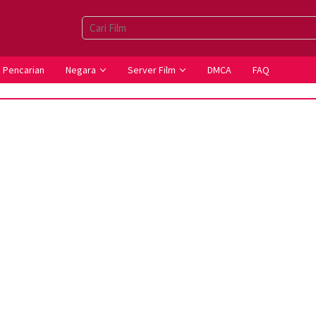
Pencarian
Negara
Server Film
DMCA
FAQ