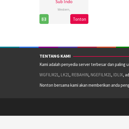
Sub Indo
Western
,
27
Justin
Tonton
Oct
Lee
2023
TENTANG KAMI
Kami adalah penyedia server terbesar dan paling 
WGFILM21
,
LK21
,
REBAHIN
,
NGEFILM21
,
IDLIX
, a
Nonton bersama kami akan memberikan anda peng