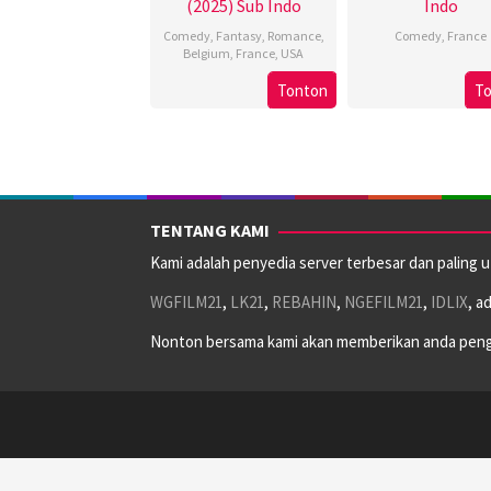
(2025) Sub Indo
Indo
Comedy
,
Fantasy
,
Romance
,
Comedy
,
France
Belgium
,
France
,
USA
25
Tarek
30
Patrick
Tonton
T
Oct
Boudal
May
Cassir
2023
2025
TENTANG KAMI
Kami adalah penyedia server terbesar dan paling 
WGFILM21
,
LK21
,
REBAHIN
,
NGEFILM21
,
IDLIX
, a
Nonton bersama kami akan memberikan anda peng