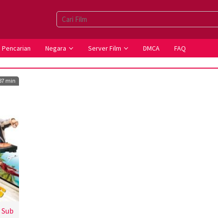
Pencarian
Negara
Server Film
DMCA
FAQ
87 min
 Sub