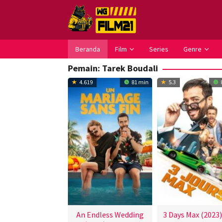
Loncat
ke
konten
Beranda
Film
Series
Genre
Pemain:
Tarek Boudali
4.619
81 min
5.3
An Endless Wedding
3 Days Max (2023)