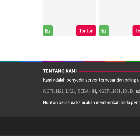
Tonton
T
TENTANG KAMI
Kami adalah penyedia server terbesar dan paling 
WGFILM21
,
LK21
,
REBAHIN
,
NGEFILM21
,
IDLIX
, a
Nonton bersama kami akan memberikan anda peng