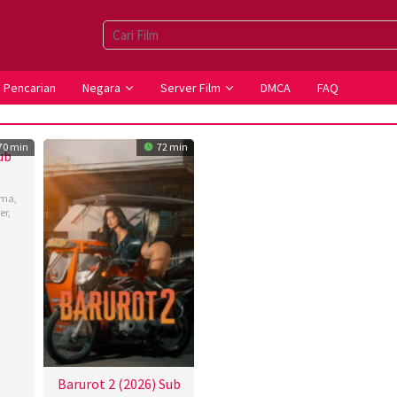
Pencarian
Negara
Server Film
DMCA
FAQ
70 min
72 min
ub
ama
,
er
,
opher
os
Barurot 2 (2026) Sub