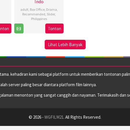
Indo
adult
,
Box Office
,
Drama
,
Recommended
,
Slider
,
Philippines
onton
Tonton
28
Roman
Apr
Perez
2026
Jr.
Lihat Lebih Banyak
utama. kehadiran kami sebagai platform untuk memberikan tontonan paling
dalah server paling besar diantara platform film lainnya.
alaman menonton yang sangat canggih dan nayaman. Terimakasih dan s
© 2026 -
WGFILM21
. All Rights Reserved.