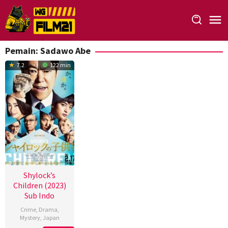
Loncat
ke
konten
Pemain:
Sadawo Abe
7.2
122 min
Shylock’s
Children (2023)
Sub Indo
Crime
,
Drama
,
Mystery
,
Japan