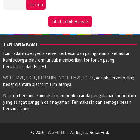
17
Katsuhide
Tonton
Feb
Motoki
2023
Lihat Lebih Banyak
TENTANG KAMI
Kami adalah penyedia server terbesar dan paling utama. kehadiran
kami sebagai platform untuk memberikan tontonan paling
berkualitas dan Full HD.
WGFILM21
,
LK21
,
REBAHIN
,
NGEFILM21
,
IDLIX
, adalah server paling
besar diantara platform film lainnya.
Nonton bersama kami akan memberikan anda pengalaman menonton
yang sangat canggih dan nayaman. Terimakasih dan semoga betah
bersama kami.
© 2026 -
WGFILM21
. All Rights Reserved.