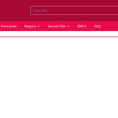
Pencarian
Negara
Server Film
DMCA
FAQ