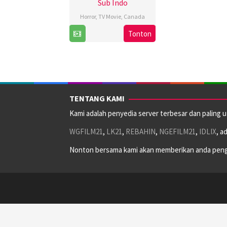
Sub Indo
Horror
,
TV Movie
,
Canada
7
Caroline
Tonton
Apr
Labrèche
2023
TENTANG KAMI
Kami adalah penyedia server terbesar dan paling 
WGFILM21
,
LK21
,
REBAHIN
,
NGEFILM21
,
IDLIX
, a
Nonton bersama kami akan memberikan anda peng