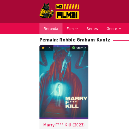
Loncat
ke
konten
Beranda
Film
Series
Genre
Pemain:
Robbie Graham-Kuntz
1.5
90 min
Marry F*** Kill (2023)