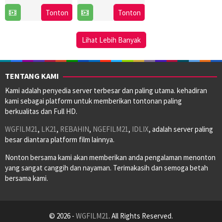
Feb
Amiri
2
Abbas
Tonton
Tonton
2021
Feb
Amini
2023
Lihat Lebih Banyak
TENTANG KAMI
Kami adalah penyedia server terbesar dan paling utama. kehadiran
kami sebagai platform untuk memberikan tontonan paling
berkualitas dan Full HD.
WGFILM21
,
LK21
,
REBAHIN
,
NGEFILM21
,
IDLIX
, adalah server paling
besar diantara platform film lainnya.
Nonton bersama kami akan memberikan anda pengalaman menonton
yang sangat canggih dan nayaman. Terimakasih dan semoga betah
bersama kami.
© 2026 -
WGFILM21
. All Rights Reserved.