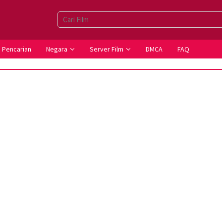
Pencarian
Negara
Server Film
DMCA
FAQ