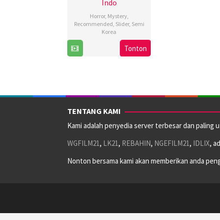
Indo
Horror
,
Mystery
,
Recommended
,
Slider
,
Semi
Korea
Tonton
14
Hyun
Nov
Moon-
2024
seop
TENTANG KAMI
Kami adalah penyedia server terbesar dan paling 
WGFILM21
,
LK21
,
REBAHIN
,
NGEFILM21
,
IDLIX
, a
Nonton bersama kami akan memberikan anda peng