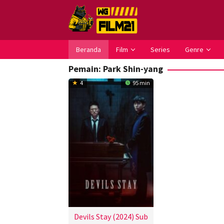
Loncat
ke
konten
Beranda
Film
Series
Genre
Pemain:
Park Shin-yang
4
95 min
Devils Stay (2024) Sub