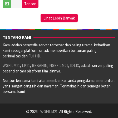
1
Paul
Tonton
Sep
Robinson
2023
Lihat Lebih Banyak
TENTANG KAMI
Kami adalah penyedia server terbesar dan paling utama. kehadiran
kami sebagai platform untuk memberikan tontonan paling
berkualitas dan Full HD.
WGFILM21
,
LK21
,
REBAHIN
,
NGEFILM21
,
IDLIX
, adalah server paling
besar diantara platform film lainnya.
Nonton bersama kami akan memberikan anda pengalaman menonton
yang sangat canggih dan nayaman. Terimakasih dan semoga betah
bersama kami.
© 2026 -
WGFILM21
. All Rights Reserved.