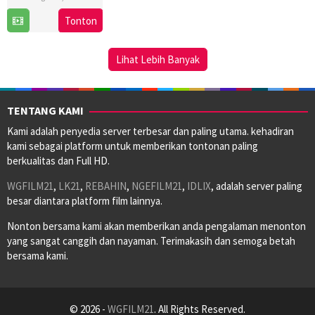
21
Gary
Tonton
Jul
Shore
2023
Lihat Lebih Banyak
TENTANG KAMI
Kami adalah penyedia server terbesar dan paling utama. kehadiran
kami sebagai platform untuk memberikan tontonan paling
berkualitas dan Full HD.
WGFILM21
,
LK21
,
REBAHIN
,
NGEFILM21
,
IDLIX
, adalah server paling
besar diantara platform film lainnya.
Nonton bersama kami akan memberikan anda pengalaman menonton
yang sangat canggih dan nayaman. Terimakasih dan semoga betah
bersama kami.
© 2026 -
WGFILM21
. All Rights Reserved.