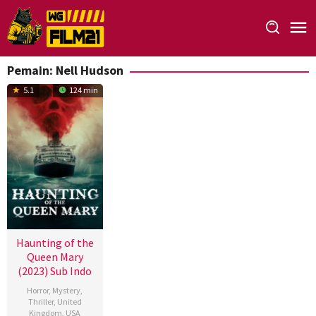
Loncat
ke
konten
Pemain:
Nell Hudson
5.1
124 min
Haunting of the
Queen Mary
(2023) Sub Indo
Horror
,
Mystery
,
Thriller
,
United
Kingdom
,
USA