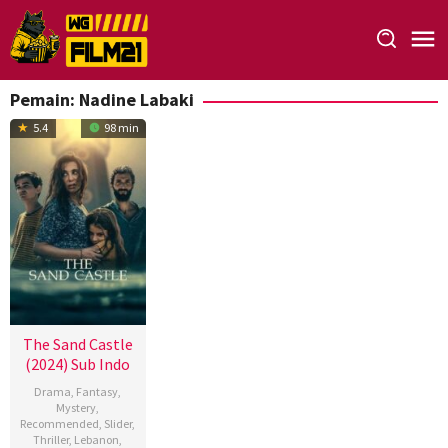
Loncat
ke
konten
Pemain:
Nadine Labaki
5.4
98 min
The Sand Castle
(2024) Sub Indo
Drama
,
Fantasy
,
Mystery
,
Recommended
,
Slider
,
Thriller
,
Lebanon
,