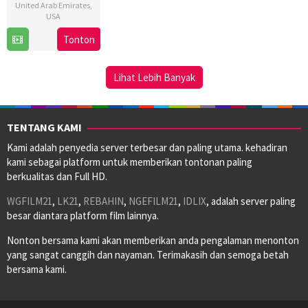
United Arab Emirates
,
USA
Tonton
7
Matty
Dec
Brown
2024
Lihat Lebih Banyak
TENTANG KAMI
Kami adalah penyedia server terbesar dan paling utama. kehadiran
kami sebagai platform untuk memberikan tontonan paling
berkualitas dan Full HD.
WGFILM21
,
LK21
,
REBAHIN
,
NGEFILM21
,
IDLIX
, adalah server paling
besar diantara platform film lainnya.
Nonton bersama kami akan memberikan anda pengalaman menonton
yang sangat canggih dan nayaman. Terimakasih dan semoga betah
bersama kami.