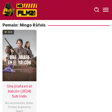
Loncat
ke
konten
Pemain:
Mingo Ràfols
6.5
Una jirafa en el
balcón (2024)
Sub Indo
Recommended
,
Slider
,
Thriller
,
Argentina
,
Spain