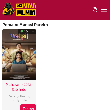
Loncat
ke
konten
Pemain:
Manasi Parekh
144 min
Maharani (2025)
Sub Indo
Comedy
,
Drama
,
Family
,
India
1
Viral
Tonton