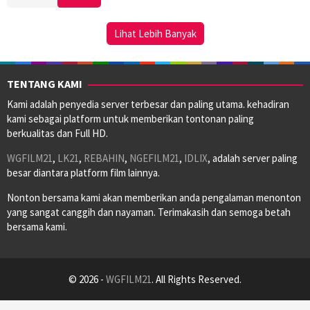
Aug
Shah
2025
Lihat Lebih Banyak
TENTANG KAMI
Kami adalah penyedia server terbesar dan paling utama. kehadiran
kami sebagai platform untuk memberikan tontonan paling
berkualitas dan Full HD.
WGFILM21
,
LK21
,
REBAHIN
,
NGEFILM21
,
IDLIX
, adalah server paling
besar diantara platform film lainnya.
Nonton bersama kami akan memberikan anda pengalaman menonton
yang sangat canggih dan nayaman. Terimakasih dan semoga betah
bersama kami.
© 2026 -
WGFILM21
. All Rights Reserved.