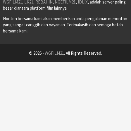
WGFILM21
,
LK21
,
REBAHIN
,
NGEFILM21
,
IDLIX
, adalah server paling
besar diantara platform film lainnya.
Nonton bersama kami akan memberikan anda pengalaman menonton
yang sangat canggih dan nayaman. Terimakasih dan semoga betah
bersama kami.
© 2026 -
WGFILM21
. All Rights Reserved.