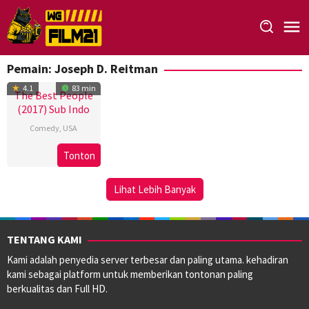
Loncat
ke
konten
Pemain:
Joseph D. Reitman
4.1
83 min
The Best People
(2017) Sub Indo
Comedy
,
USA
28
Dan
Tonton
Oct
Levy
2017
Dagerman
Lihat Lebih Banyak
TENTANG KAMI
Kami adalah penyedia server terbesar dan paling utama. kehadiran
kami sebagai platform untuk memberikan tontonan paling
berkualitas dan Full HD.