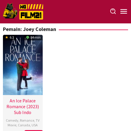
Loncat
ke
konten
Pemain:
Joey Coleman
6.3
84 min
An Ice Palace
Romance (2023)
Sub Indo
Comedy
,
Romance
,
TV
Movie
,
Canada
,
USA