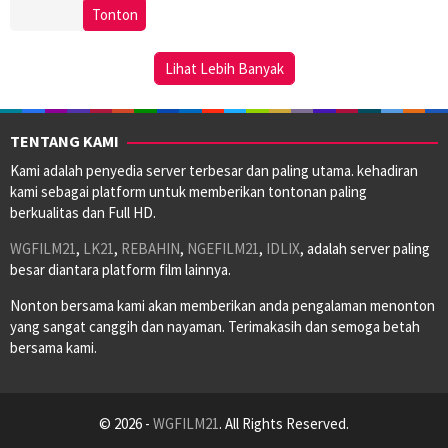
14
Shawna
Tonton
Dec
Steele
2023
Lihat Lebih Banyak
TENTANG KAMI
Kami adalah penyedia server terbesar dan paling utama. kehadiran
kami sebagai platform untuk memberikan tontonan paling
berkualitas dan Full HD.
WGFILM21
,
LK21
,
REBAHIN
,
NGEFILM21
,
IDLIX
, adalah server paling
besar diantara platform film lainnya.
Nonton bersama kami akan memberikan anda pengalaman menonton
yang sangat canggih dan nayaman. Terimakasih dan semoga betah
bersama kami.
© 2026 -
WGFILM21
. All Rights Reserved.