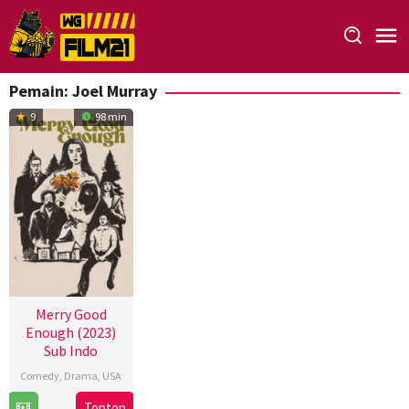
Loncat
ke
konten
Pemain:
Joel Murray
9
98 min
Merry Good
Enough (2023)
Sub Indo
Comedy
,
Drama
,
USA
12
Caroline
Tonton