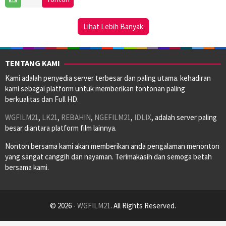
Oct
Keene
2023
Lihat Lebih Banyak
TENTANG KAMI
Kami adalah penyedia server terbesar dan paling utama. kehadiran
kami sebagai platform untuk memberikan tontonan paling
berkualitas dan Full HD.
WGFILM21
,
LK21
,
REBAHIN
,
NGEFILM21
,
IDLIX
, adalah server paling
besar diantara platform film lainnya.
Nonton bersama kami akan memberikan anda pengalaman menonton
yang sangat canggih dan nayaman. Terimakasih dan semoga betah
bersama kami.
© 2026 -
WGFILM21
. All Rights Reserved.