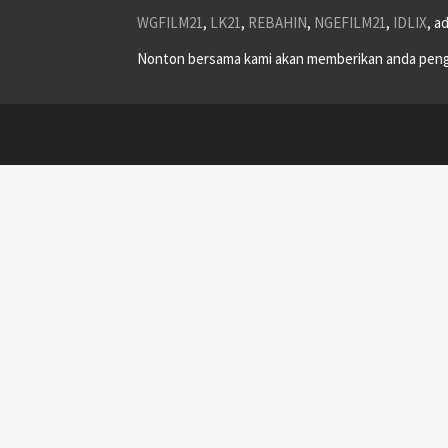
WGFILM21
,
LK21
,
REBAHIN
,
NGEFILM21
,
IDLIX
, a
Nonton bersama kami akan memberikan anda peng