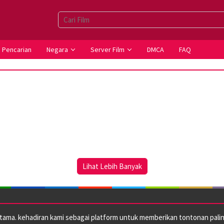
Pencarian
Negara
Server Film
DMCA
FAQ
Lihat Lebih Banyak
utama. kehadiran kami sebagai platform untuk memberikan tontonan paling