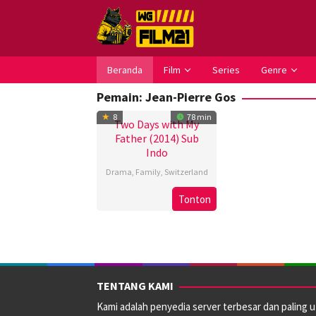
Loncat
ke
konten
Beranda
Film
Series
Genre
Pemain:
Jean-Pierre Gos
8
78 min
Two Days with My
Father (2014) Sub
Indo
Drama
,
Family
,
Switzerland
1
Anne
Tonton
Sep
Gonthier
2014
TENTANG KAMI
Kami adalah penyedia server terbesar dan paling 