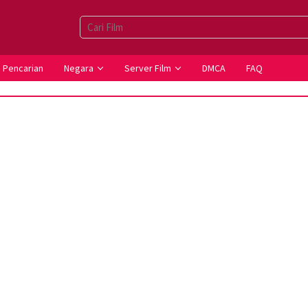
Pencarian
Negara
Server Film
DMCA
FAQ