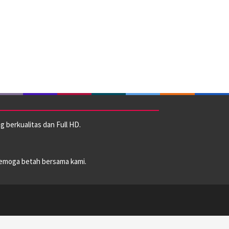
 berkualitas dan Full HD.
emoga betah bersama kami.