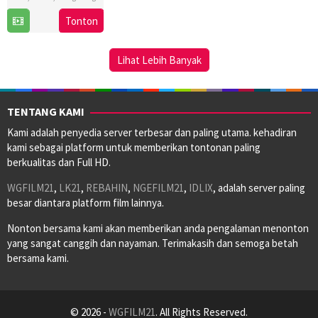
1
Lee
Tonton
May
Tat-
2024
Chiu
Lihat Lebih Banyak
TENTANG KAMI
Kami adalah penyedia server terbesar dan paling utama. kehadiran
kami sebagai platform untuk memberikan tontonan paling
berkualitas dan Full HD.
WGFILM21
,
LK21
,
REBAHIN
,
NGEFILM21
,
IDLIX
, adalah server paling
besar diantara platform film lainnya.
Nonton bersama kami akan memberikan anda pengalaman menonton
yang sangat canggih dan nayaman. Terimakasih dan semoga betah
bersama kami.
© 2026 -
WGFILM21
. All Rights Reserved.