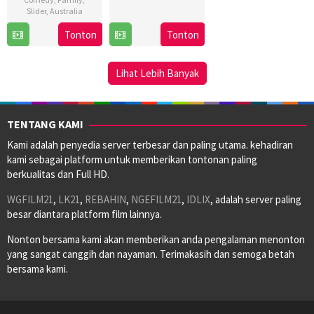
Jul
Thornton
Slider
,
Australia
2023
Tonton
Tonton
29
Ricard
Feb
Cussó
2024
Lihat Lebih Banyak
TENTANG KAMI
Kami adalah penyedia server terbesar dan paling utama. kehadiran
kami sebagai platform untuk memberikan tontonan paling
berkualitas dan Full HD.
WGFILM21
,
LK21
,
REBAHIN
,
NGEFILM21
,
IDLIX
, adalah server paling
besar diantara platform film lainnya.
Nonton bersama kami akan memberikan anda pengalaman menonton
yang sangat canggih dan nayaman. Terimakasih dan semoga betah
bersama kami.