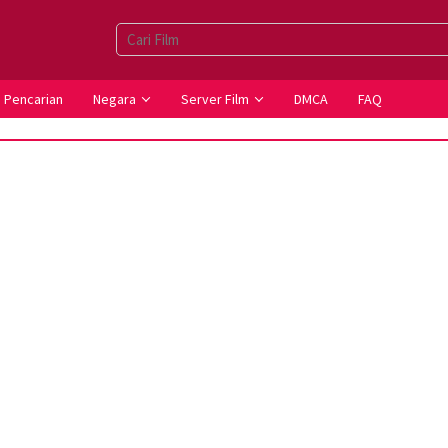
Pencarian
Negara
Server Film
DMCA
FAQ