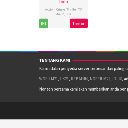
Indo
Action
,
Crime
,
Thriller
,
TV
Movie
,
USA
28
Paul
Tonton
Sep
Street
2023
TENTANG KAMI
Kami adalah penyedia server terbesar dan paling 
WGFILM21
,
LK21
,
REBAHIN
,
NGEFILM21
,
IDLIX
, a
Nonton bersama kami akan memberikan anda peng