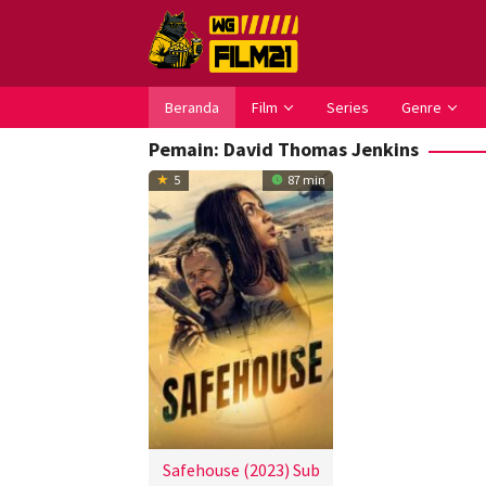
Loncat
ke
konten
Beranda
Film
Series
Genre
Pemain:
David Thomas Jenkins
5
87 min
Safehouse (2023) Sub