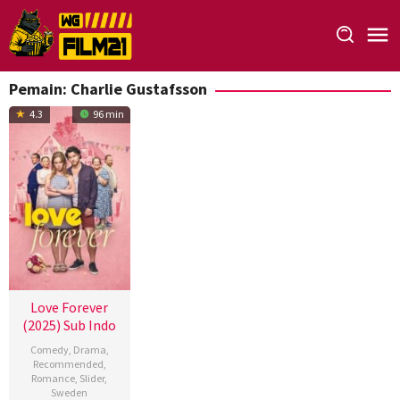
Loncat
ke
konten
Pemain:
Charlie Gustafsson
4.3
96 min
Love Forever
(2025) Sub Indo
Comedy
,
Drama
,
Recommended
,
Romance
,
Slider
,
Sweden