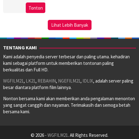
13
Staffan
Tonton
Feb
Lindberg
2025
Lihat Lebih Banyak
TENTANG KAMI
Kami adalah penyedia server terbesar dan paling utama. kehadiran
kami sebagai platform untuk memberikan tontonan paling
berkualitas dan Full HD.
WGFILM21
,
LK21
,
REBAHIN
,
NGEFILM21
,
IDLIX
, adalah server paling
besar diantara platform film lainnya.
Nonton bersama kami akan memberikan anda pengalaman menonton
yang sangat canggih dan nayaman. Terimakasih dan semoga betah
bersama kami.
© 2026 -
WGFILM21
. All Rights Reserved.