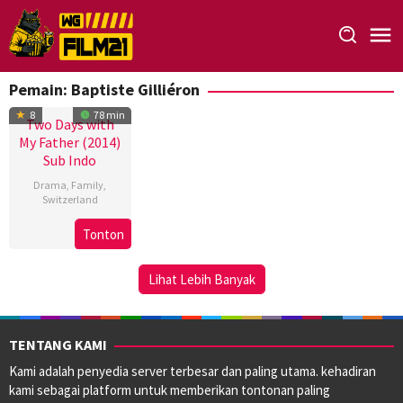
Loncat
ke
konten
Pemain:
Baptiste Gilliéron
8
78 min
Two Days with
My Father (2014)
Sub Indo
Drama
,
Family
,
Switzerland
1
Anne
Tonton
Sep
Gonthier
2014
Lihat Lebih Banyak
TENTANG KAMI
Kami adalah penyedia server terbesar dan paling utama. kehadiran
kami sebagai platform untuk memberikan tontonan paling