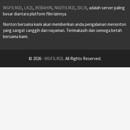
WGFILM21
,
LK21
,
REBAHIN
,
NGEFILM21
,
IDLIX
, adalah server paling
besar diantara platform film lainnya.
Nonton bersama kami akan memberikan anda pengalaman menonton
yang sangat canggih dan nayaman. Terimakasih dan semoga betah
bersama kami.
© 2026 -
WGFILM21
. All Rights Reserved.