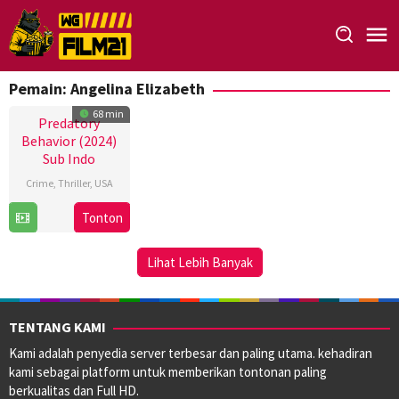
Loncat
ke
konten
Pemain:
Angelina Elizabeth
68 min
Predatory
Behavior (2024)
Sub Indo
Crime
,
Thriller
,
USA
9
Renaissance
Tonton
Jan
Jones
2024
Lihat Lebih Banyak
TENTANG KAMI
Kami adalah penyedia server terbesar dan paling utama. kehadiran
kami sebagai platform untuk memberikan tontonan paling
berkualitas dan Full HD.