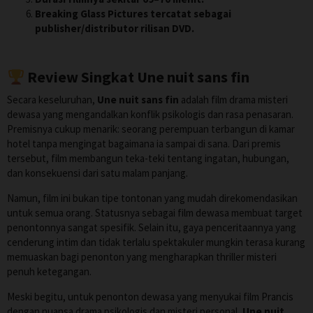
Breaking Glass Pictures tercatat sebagai
publisher/distributor rilisan DVD.
Review Singkat Une nuit sans fin
Secara keseluruhan,
Une nuit sans fin
adalah film drama misteri
dewasa yang mengandalkan konflik psikologis dan rasa penasaran.
Premisnya cukup menarik: seorang perempuan terbangun di kamar
hotel tanpa mengingat bagaimana ia sampai di sana. Dari premis
tersebut, film membangun teka-teki tentang ingatan, hubungan,
dan konsekuensi dari satu malam panjang.
Namun, film ini bukan tipe tontonan yang mudah direkomendasikan
untuk semua orang. Statusnya sebagai film dewasa membuat target
penontonnya sangat spesifik. Selain itu, gaya penceritaannya yang
cenderung intim dan tidak terlalu spektakuler mungkin terasa kurang
memuaskan bagi penonton yang mengharapkan thriller misteri
penuh ketegangan.
Meski begitu, untuk penonton dewasa yang menyukai film Prancis
dengan nuansa drama psikologis dan misteri personal,
Une nuit