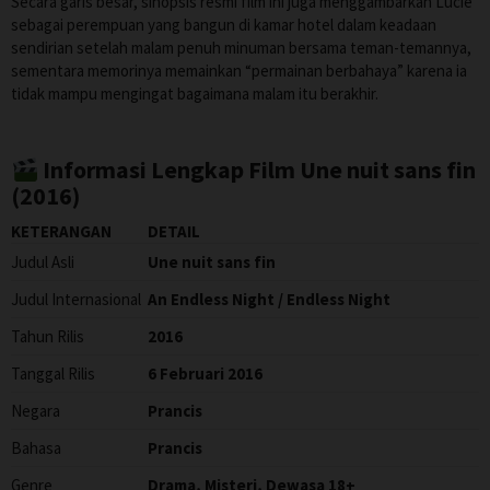
Secara garis besar, sinopsis resmi film ini juga menggambarkan Lucie
sebagai perempuan yang bangun di kamar hotel dalam keadaan
sendirian setelah malam penuh minuman bersama teman-temannya,
sementara memorinya memainkan “permainan berbahaya” karena ia
tidak mampu mengingat bagaimana malam itu berakhir.
Informasi Lengkap Film Une nuit sans fin
(2016)
KETERANGAN
DETAIL
Judul Asli
Une nuit sans fin
Judul Internasional
An Endless Night / Endless Night
Tahun Rilis
2016
Tanggal Rilis
6 Februari 2016
Negara
Prancis
Bahasa
Prancis
Genre
Drama, Misteri, Dewasa 18+