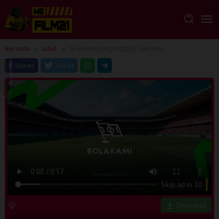
Loncat
ke
konten
Beranda
adult
An Endless Night (2016) Sub Indo
Sharer
Tweet
Skip ad in
10
Download