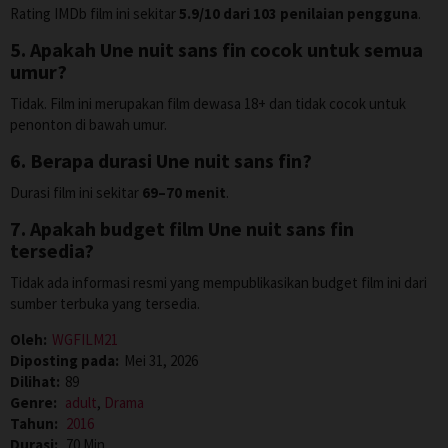
Rating IMDb film ini sekitar
5.9/10 dari 103 penilaian pengguna
.
5. Apakah Une nuit sans fin cocok untuk semua
umur?
Tidak. Film ini merupakan film dewasa 18+ dan tidak cocok untuk
penonton di bawah umur.
6. Berapa durasi Une nuit sans fin?
Durasi film ini sekitar
69–70 menit
.
7. Apakah budget film Une nuit sans fin
tersedia?
Tidak ada informasi resmi yang mempublikasikan budget film ini dari
sumber terbuka yang tersedia.
Oleh:
WGFILM21
Diposting pada:
Mei 31, 2026
Dilihat:
89
Genre:
adult
,
Drama
Tahun:
2016
Durasi:
70 Min