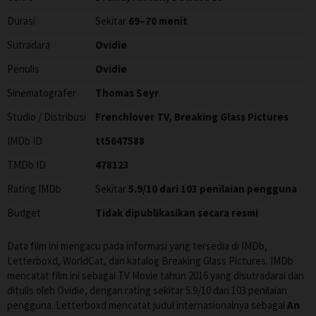
Durasi
Sekitar
69–70 menit
Sutradara
Ovidie
Penulis
Ovidie
Sinematografer
Thomas Seyr
Studio / Distribusi
Frenchlover TV, Breaking Glass Pictures
IMDb ID
tt5647588
TMDb ID
478123
Rating IMDb
Sekitar
5.9/10 dari 103 penilaian pengguna
Budget
Tidak dipublikasikan secara resmi
Data film ini mengacu pada informasi yang tersedia di IMDb,
Letterboxd, WorldCat, dan katalog Breaking Glass Pictures. IMDb
mencatat film ini sebagai TV Movie tahun 2016 yang disutradarai dan
ditulis oleh Ovidie, dengan rating sekitar 5.9/10 dari 103 penilaian
pengguna. Letterboxd mencatat judul internasionalnya sebagai
An