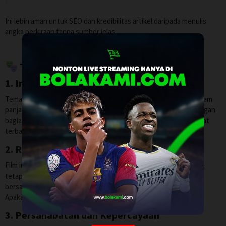
Ini lebih aman untuk SEO dan kredibilitas artikel daripada menulis
angka perkiraan tanpa sumber jelas.
Tema Utama Film
1. Ingatan yang Hilang
Tema terbesar film ini adalah hilangnya memori setelah satu malam
panjang. Lucie tidak hanya kehilangan detail kecil, tetapi kehilangan
bagian penting dari kejadian yang bisa menjelaskan posisinya saat
terbangun.
2. Rasa Cemas dan Ketidakpastian
Film ini membangun ketegangan bukan lewat adegan aksi besar,
tetapi melalui rasa tidak nyaman. Penonton ikut bertanya-tanya
bersama Lucie: apakah ia aman? Apakah ia melakukan sesuatu?
Apakah ada orang lain yang menyembunyikan fakta?
3. Persahabatan dan Kepercayaan