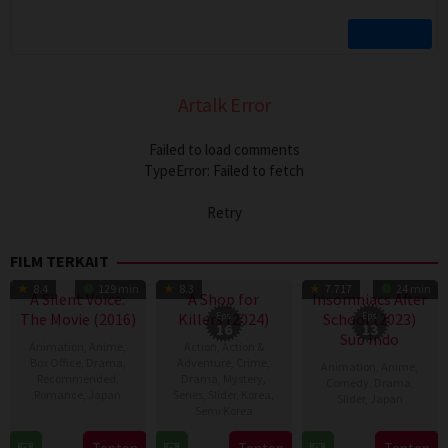
Artalk Error
Failed to load comments
TypeError: Failed to fetch
Retry
FILM TERKAIT
TV Show
TV Show
8.4
129 min
8.3
7.717
24 min
A Silent Voice:
A Shop for
Insomniacs After
The Movie (2016)
Killers (2024)
Eps:
School (2023)
Eps:
16
13
Sub Indo
Animation
,
Anime
,
Action
,
Action &
Box Office
,
Drama
,
Adventure
,
Crime
,
Animation
,
Anime
,
Recommended
,
Drama
,
Mystery
,
Comedy
,
Drama
,
Romance
,
Japan
Series
,
Slider
,
Korea
,
Slider
,
Japan
Semi Korea
17
Naoko
11
17
E.oni