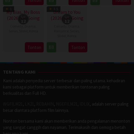
Tonton
Tonton
Tonton
Sep
Yamada
Apr
TV Show
TV Show
Jan
2016
2023
1
1.5
2024
My Bias, My Boss
Dream to You
(2026) On Going
Eps:
(2026) On Going
Eps:
12
12
Comedy
,
Drama
,
Comedy
,
Drama
,
Series
,
Slider
,
Korea
Romance
,
Series
,
Slider
,
Korea
3
Seong
13
Jeong
Tonton
Tonton
Aug
Eun
Jul
Eun-
2026
2026
bi
TENTANG KAMI
Kami adalah penyedia server terbesar dan paling utama. kehadiran
kami sebagai platform untuk memberikan tontonan paling
berkualitas dan Full HD.
WGFILM21
,
LK21
,
REBAHIN
,
NGEFILM21
,
IDLIX
, adalah server paling
besar diantara platform film lainnya.
Nonton bersama kami akan memberikan anda pengalaman menonton
yang sangat canggih dan nayaman. Terimakasih dan semoga betah
bersama kami.