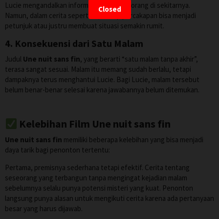
Lucie mengandalkan informasi dari orang-orang di sekitarnya.
Closed
Namun, dalam cerita seperti ini, setiap percakapan bisa menjadi
petunjuk atau justru membuat situasi semakin rumit.
4. Konsekuensi dari Satu Malam
Judul
Une nuit sans fin
, yang berarti “satu malam tanpa akhir”,
terasa sangat sesuai. Malam itu memang sudah berlalu, tetapi
dampaknya terus menghantui Lucie. Bagi Lucie, malam tersebut
belum benar-benar selesai karena jawabannya belum ditemukan.
Kelebihan Film Une nuit sans fin
Une nuit sans fin
memiliki beberapa kelebihan yang bisa menjadi
daya tarik bagi penonton tertentu:
Pertama, premisnya sederhana tetapi efektif. Cerita tentang
seseorang yang terbangun tanpa mengingat kejadian malam
sebelumnya selalu punya potensi misteri yang kuat. Penonton
langsung punya alasan untuk mengikuti cerita karena ada pertanyaan
besar yang harus dijawab.