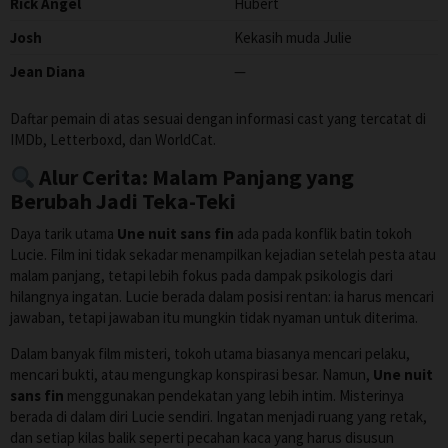
Rick Angel
Hubert
Josh
Kekasih muda Julie
Jean Diana
—
Daftar pemain di atas sesuai dengan informasi cast yang tercatat di
IMDb, Letterboxd, dan WorldCat.
Alur Cerita: Malam Panjang yang
Berubah Jadi Teka-Teki
Daya tarik utama
Une nuit sans fin
ada pada konflik batin tokoh
Lucie. Film ini tidak sekadar menampilkan kejadian setelah pesta atau
malam panjang, tetapi lebih fokus pada dampak psikologis dari
hilangnya ingatan. Lucie berada dalam posisi rentan: ia harus mencari
jawaban, tetapi jawaban itu mungkin tidak nyaman untuk diterima.
Dalam banyak film misteri, tokoh utama biasanya mencari pelaku,
mencari bukti, atau mengungkap konspirasi besar. Namun,
Une nuit
sans fin
menggunakan pendekatan yang lebih intim. Misterinya
berada di dalam diri Lucie sendiri. Ingatan menjadi ruang yang retak,
dan setiap kilas balik seperti pecahan kaca yang harus disusun