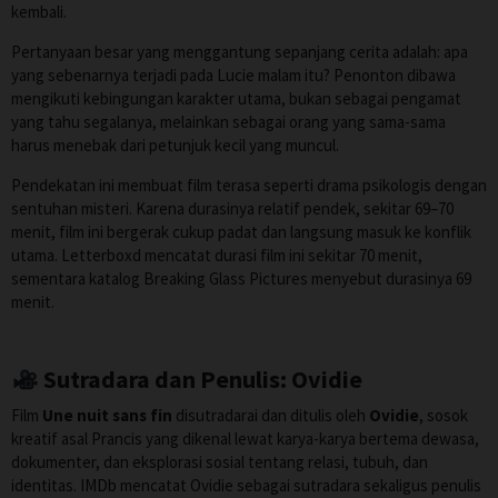
kembali.
Pertanyaan besar yang menggantung sepanjang cerita adalah: apa
yang sebenarnya terjadi pada Lucie malam itu? Penonton dibawa
mengikuti kebingungan karakter utama, bukan sebagai pengamat
yang tahu segalanya, melainkan sebagai orang yang sama-sama
harus menebak dari petunjuk kecil yang muncul.
Pendekatan ini membuat film terasa seperti drama psikologis dengan
sentuhan misteri. Karena durasinya relatif pendek, sekitar 69–70
menit, film ini bergerak cukup padat dan langsung masuk ke konflik
utama. Letterboxd mencatat durasi film ini sekitar 70 menit,
sementara katalog Breaking Glass Pictures menyebut durasinya 69
menit.
Sutradara dan Penulis: Ovidie
Film
Une nuit sans fin
disutradarai dan ditulis oleh
Ovidie
, sosok
kreatif asal Prancis yang dikenal lewat karya-karya bertema dewasa,
dokumenter, dan eksplorasi sosial tentang relasi, tubuh, dan
identitas. IMDb mencatat Ovidie sebagai sutradara sekaligus penulis