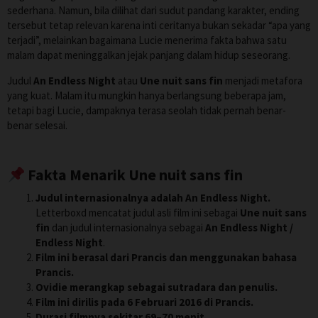
sederhana. Namun, bila dilihat dari sudut pandang karakter, ending
tersebut tetap relevan karena inti ceritanya bukan sekadar “apa yang
terjadi”, melainkan bagaimana Lucie menerima fakta bahwa satu
malam dapat meninggalkan jejak panjang dalam hidup seseorang.
Judul
An Endless Night
atau
Une nuit sans fin
menjadi metafora
yang kuat. Malam itu mungkin hanya berlangsung beberapa jam,
tetapi bagi Lucie, dampaknya terasa seolah tidak pernah benar-
benar selesai.
Fakta Menarik Une nuit sans fin
Judul internasionalnya adalah An Endless Night.
Letterboxd mencatat judul asli film ini sebagai
Une nuit sans
fin
dan judul internasionalnya sebagai
An Endless Night /
Endless Night
.
Film ini berasal dari Prancis dan menggunakan bahasa
Prancis.
Ovidie merangkap sebagai sutradara dan penulis.
Film ini dirilis pada 6 Februari 2016 di Prancis.
Durasi filmnya sekitar 69–70 menit.